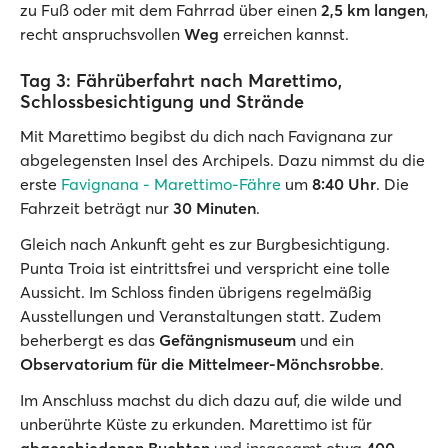
zu Fuß oder mit dem Fahrrad über einen
2,5 km langen
,
recht anspruchsvollen
Weg
erreichen kannst.
Tag 3: Fährüberfahrt nach Marettimo,
Schlossbesichtigung und Strände
Mit Marettimo begibst du dich nach Favignana zur
abgelegensten Insel des Archipels. Dazu nimmst du die
erste
Favignana - Marettimo-Fähre
um
8:40 Uhr
. Die
Fahrzeit beträgt nur
30 Minuten
.
Gleich nach Ankunft geht es zur Burgbesichtigung.
Punta Troia ist eintrittsfrei und verspricht eine tolle
Aussicht. Im Schloss finden übrigens regelmäßig
Ausstellungen und Veranstaltungen statt. Zudem
beherbergt es das
Gefängnismuseum
und ein
Observatorium für die Mittelmeer-Mönchsrobbe
.
Im Anschluss machst du dich dazu auf, die wilde und
unberührte Küste zu erkunden. Marettimo ist für
abgeschiedenen Buchten
und insgesamt etwa
400