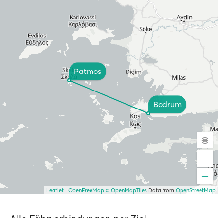
Patmos
Bodrum
Leaflet
|
OpenFreeMap
© OpenMapTiles
Data from
OpenStreetMap