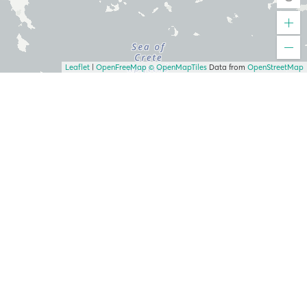
Leaflet
|
OpenFreeMap
© OpenMapTiles
Data from
OpenStreetMap