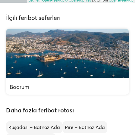
Leaflet
|
OpenFreeMap
© OpenMapTiles
Data from
OpenStreetMap
İlgili feribot seferleri
Bodrum
Daha fazla feribot rotası
Kuşadası – Batnoz Ada
Pire – Batnoz Ada