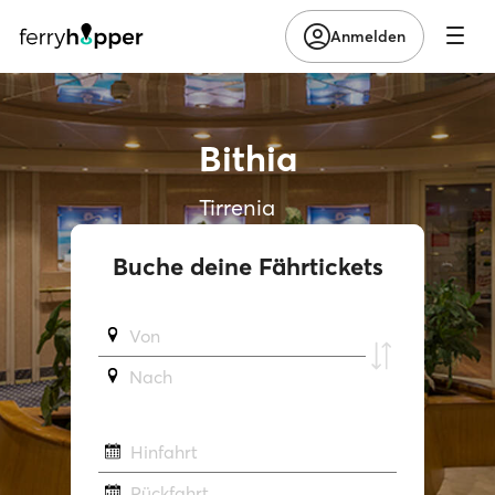
Anmelden
Bithia
Tirrenia
Buche deine Fährtickets
Von
Νach
Hinfahrt
Rückfahrt