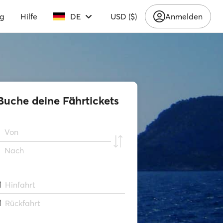
ng
Hilfe
DE
USD ($)
Anmelden
Buche deine Fährtickets
Von
Νach
Hinfahrt
Rückfahrt