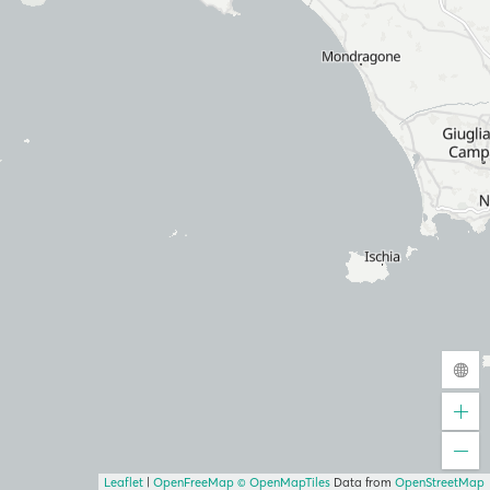
Leaflet
|
OpenFreeMap
© OpenMapTiles
Data from
OpenStreetMap