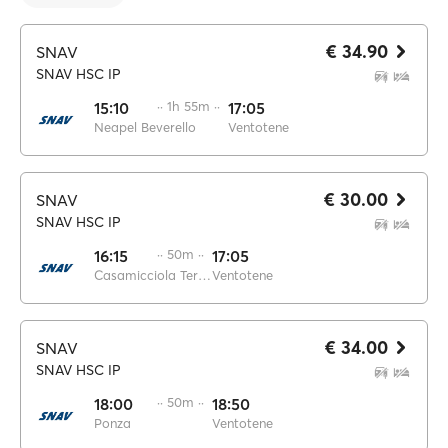
€ 34.90
SNAV
SNAV HSC IP
15:10
·· 1h 55m ··
17:05
Neapel Beverello
Ventotene
€ 30.00
SNAV
SNAV HSC IP
16:15
·· 50m ··
17:05
Casamicciola Terme
Ventotene
€ 34.00
SNAV
SNAV HSC IP
18:00
·· 50m ··
18:50
Ponza
Ventotene