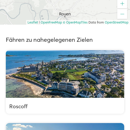
Leaflet
|
OpenFreeMap
© OpenMapTiles
Data from
OpenStreetMap
Fähren zu nahegelegenen Zielen
Roscoff