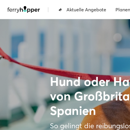
|
Aktuelle Angebote
Plane
Hund oder Hau
von Großbrit
Spanien
So gelingt die reibungsl