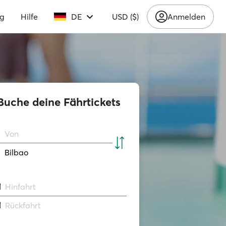
ng
Hilfe
DE
USD ($)
Anmelden
Buche deine Fährtickets
Von
Bilbao
Hinfahrt
Rückfahrt