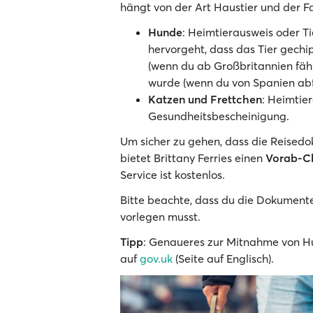
hängt von der Art Haustier und der F
Hunde
: Heimtierausweis oder T
hervorgeht, dass das Tier gechi
(wenn du ab Großbritannien fä
wurde (wenn du von Spanien abf
Katzen und Frettchen
: Heimtie
Gesundheitsbescheinigung.
Um sicher zu gehen, dass die Reisedo
bietet Brittany Ferries einen
Vorab-C
Service ist kostenlos.
Bitte beachte, dass du die Dokument
vorlegen musst.
Tipp
: Genaueres zur Mitnahme von Hu
auf
gov.uk
(Seite auf Englisch).