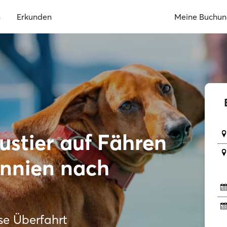
n
Erkunden
Meine Buchu
stier auf Fähren
annien nach
ose Überfahrt