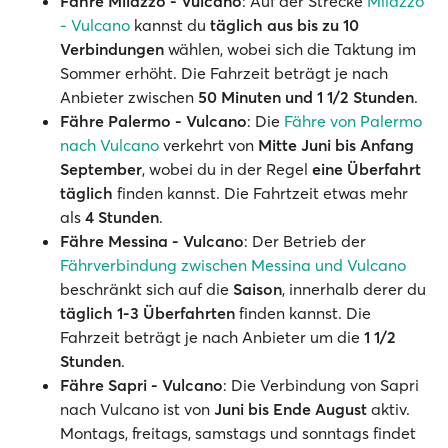
Fähre Milazzo - Vulcano
: Auf der Strecke
Milazzo
- Vulcano
kannst du
täglich aus bis zu 10
Verbindungen
wählen, wobei sich die Taktung im
Sommer erhöht. Die Fahrzeit beträgt je nach
Anbieter zwischen
50 Minuten und 1 1/2 Stunden
.
Fähre Palermo - Vulcano
: Die
Fähre von Palermo
nach Vulcano
verkehrt von
Mitte Juni bis Anfang
September
, wobei du in der Regel
eine Überfahrt
täglich
finden kannst. Die Fahrtzeit etwas mehr
als
4 Stunden
.
Fähre Messina - Vulcano
: Der Betrieb der
Fährverbindung zwischen Messina und Vulcano
beschränkt sich auf die
Saison
, innerhalb derer du
täglich 1-3 Überfahrten
finden kannst. Die
Fahrzeit beträgt je nach Anbieter um die
1 1/2
Stunden
.
Fähre Sapri - Vulcano
: Die Verbindung von Sapri
nach Vulcano ist von
Juni bis Ende August
aktiv.
Montags, freitags, samstags und sonntags findet