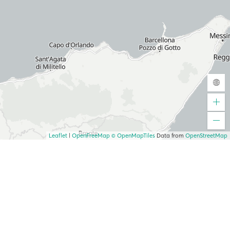
Leaflet
|
OpenFreeMap
© OpenMapTiles
Data from
OpenStreetMap