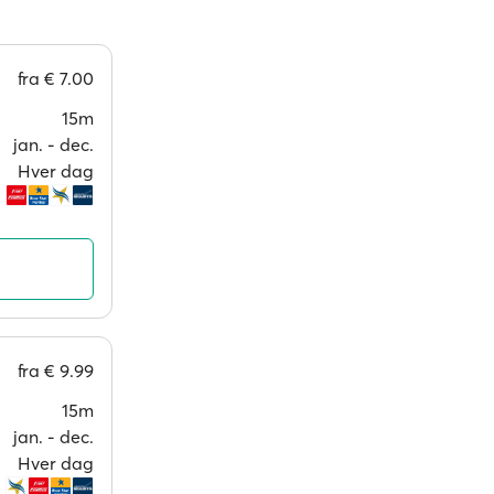
fra
€ 7.00
15m
jan. ‐ dec.
Hver dag
fra
€ 9.99
15m
jan. ‐ dec.
Hver dag