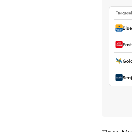
Færgese
Blue
Fast
Gold
Seaj