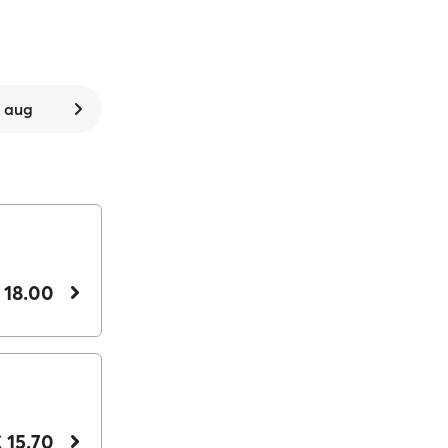
. aug
 18.00
 15.70