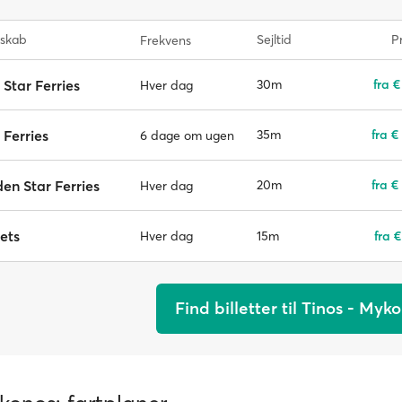
lskab
Sejltid
Pr
Frekvens
 Star Ferries
30m
fra €
Hver dag
 Ferries
35m
fra €
6 dage om ugen
en Star Ferries
20m
fra €
Hver dag
ets
15m
fra €
Hver dag
Find billetter til Tinos - Myk