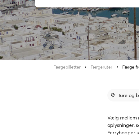
Færgebilletter
Færgeruter
Færge fr
Ture og b
Vælg mellem r
oplysninger, 
Ferryhopper u