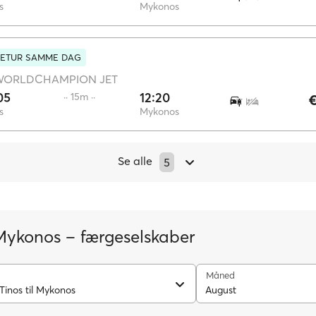
s
Mykonos
RETUR SAMME DAG
WORLDCHAMPION JET
05
12:20
·· 15m ··
€
s
Mykonos
Se alle
5
Mykonos – færgeselskaber
Måned
Tinos til Mykonos
August