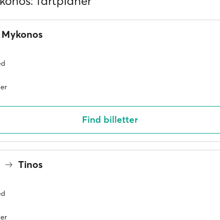
konos: fartplaner
Mykonos
ed
er
Find billetter
s
Tinos
ed
er