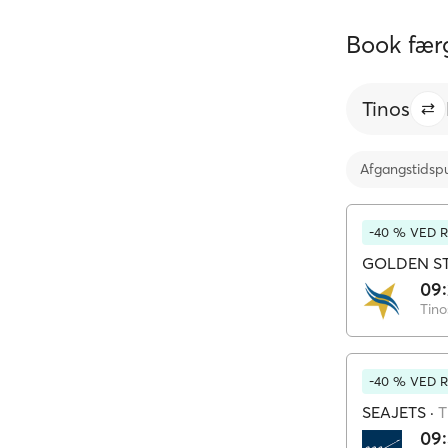
Book færg
Tinos
Afgangstidsp
-40 % VED 
GOLDEN ST
09
Tino
-40 % VED 
SEAJETS
·
T
09