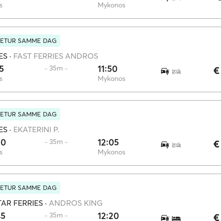
s
Mykonos
RETUR SAMME DAG
ES
·
FAST FERRIES ANDROS
15
11:50
·· 35m ··
€
s
Mykonos
RETUR SAMME DAG
ES
·
EKATERINI P.
30
12:05
·· 35m ··
€
s
Mykonos
RETUR SAMME DAG
AR FERRIES
·
ANDROS KING
45
12:20
·· 35m ··
€