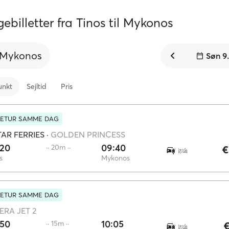
ebilletter fra Tinos til Mykonos
Mykonos
Søn 9
unkt
Sejltid
Pris
RETUR SAMME DAG
AR FERRIES
·
GOLDEN PRINCESS
:20
09:40
·· 20m ··
€
s
Mykonos
RETUR SAMME DAG
ERA JET 2
:50
10:05
·· 15m ··
€