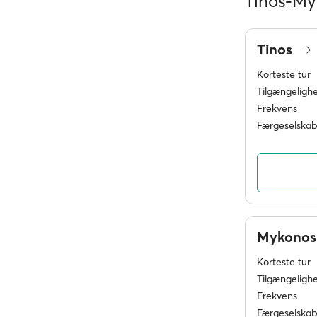
Tinos-My
Tinos
Korteste tur
Tilgængeligh
Frekvens
Færgeselskab
Mykono
Korteste tur
Tilgængeligh
Frekvens
Færgeselskab