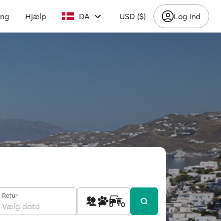
ing
Hjælp
DA
USD ($)
Log ind
Retur
1
0
0
Vælg dato