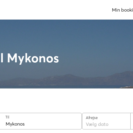
Min book
til Mykonos
Til
Afrejse
Vælg dato