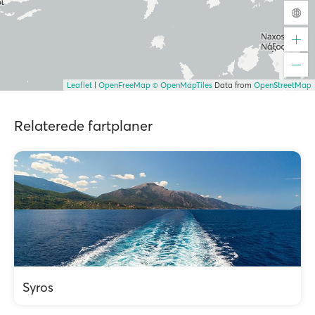
Leaflet
|
OpenFreeMap
© OpenMapTiles
Data from
OpenStreetMap
Relaterede fartplaner
Syros