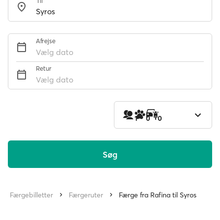
Til
Afrejse
Vælg dato
Retur
Vælg dato
1
0
0
Søg
Færgebilletter
Færgeruter
Færge fra Rafina til Syros