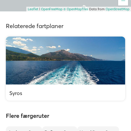
Leaflet
|
OpenFreeMap
© OpenMapTiles
Data from
OpenStreetMap
Relaterede fartplaner
Syros
Flere færgeruter