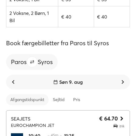
2 Voksne, 2 Børn, 1
€ 40
€ 40
Bil
Book færgebilletter fra Paros til Syros
Paros
Syros
Søn 9. aug
Afgangstidspunkt
Sejltid
Pris
€ 64.70
SEAJETS
EUROCHAMPION JET
10:40
·· 45m ··
11:25