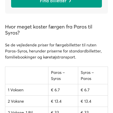
Find billetter
Hvor meget koster færgen fra Paros til
Syros?
Se de vejledende priser for færgebilletter til ruten
Paros-Syros, herunder priserne for standardbilletter,
familiebookinger og køretøjstransport.
Paros –
Syros –
Syros
Paros
1 Voksen
€ 6.7
€ 6.7
2 Voksne
€ 13.4
€ 13.4
2 Voksne, 1 Bil
€ 33
€ 33