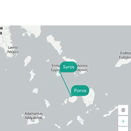
Syros
Paros