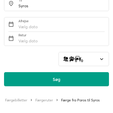
Til
Afrejse
Vælg dato
Retur
Vælg dato
1
0
0
Søg
Færgebilletter
Færgeruter
Færge fra Paros til Syros