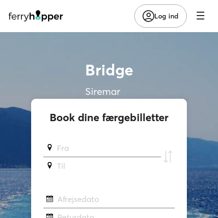
Log ind
Bridge
Siremar
Book dine færgebilletter
Fra
Til
Afrejsedato
Returdato