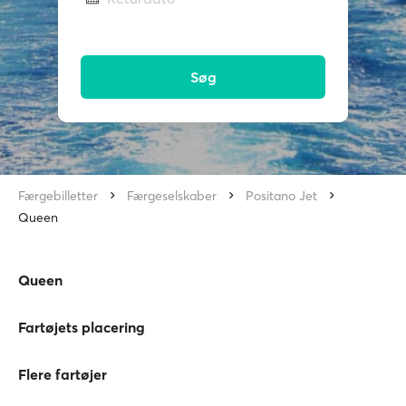
Søg
Færgebilletter
Færgeselskaber
Positano Jet
Queen
Queen
Fartøjets placering
Flere fartøjer