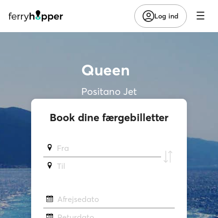
Log ind
Queen
Positano Jet
Book dine færgebilletter
Fra
Til
Afrejsedato
Returdato