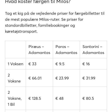
Hvad koster færgen til Milos?
Tag et kig på de vejledende priser for færgebilletter til
de mest populære Milos-ruter. Se priser for
standardbilletter, familiebookinger og
køretøjstransport.
Piræus –
Paros –
Santorini –
Adamantas
Adamantas
Adamantas
1 Voksen
€ 33
€ 9.5
€ 16
2
€ 66.01
€ 23.99
€ 31.99
Voksne
2
Voksne,
€ 128.5
€ 48
€ 80.5
1 Bil