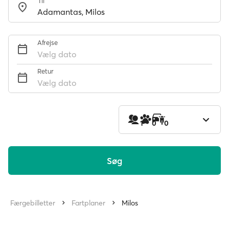
Til
Afrejse
Vælg dato
Retur
Vælg dato
1
0
0
Søg
Færgebilletter
Fartplaner
Milos