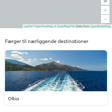
Leaflet
|
OpenFreeMap
© OpenMapTiles
Data from
OpenStreetMap
Færger til nærliggende destinationer
Olbia