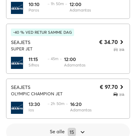
10:10
·· 1h 50m ··
12:00
Paros
Adamantas
-40 % VED RETUR SAMME DAG
€ 34.70
SEAJETS
SUPER JET
11:15
·· 45m ··
12:00
Sifnos
Adamantas
€ 97.70
SEAJETS
OLYMPIC CHAMPION JET
13:30
·· 2h 50m ··
16:20
Ios
Adamantas
Se alle
15