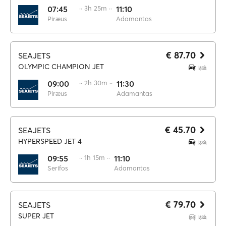
07:45
·· 3h 25m ··
11:10
Piræus
Adamantas
€ 87.70
SEAJETS
OLYMPIC CHAMPION JET
09:00
·· 2h 30m ··
11:30
Piræus
Adamantas
€ 45.70
SEAJETS
HYPERSPEED JET 4
09:55
·· 1h 15m ··
11:10
Serifos
Adamantas
€ 79.70
SEAJETS
SUPER JET