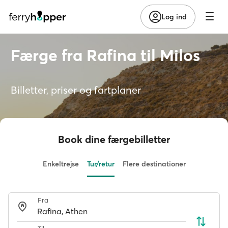
Log ind
Færge fra Rafina til Milos
Billetter, priser og fartplaner
Book dine færgebilletter
Enkeltrejse
Tur/retur
Flere destinationer
Fra