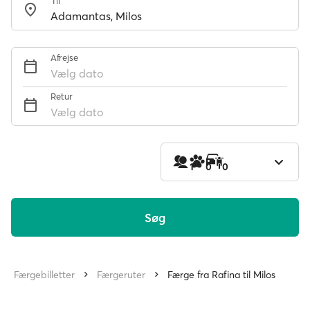
Til
Afrejse
Vælg dato
Retur
Vælg dato
1
0
0
Søg
Færgebilletter
Færgeruter
Færge fra Rafina til Milos