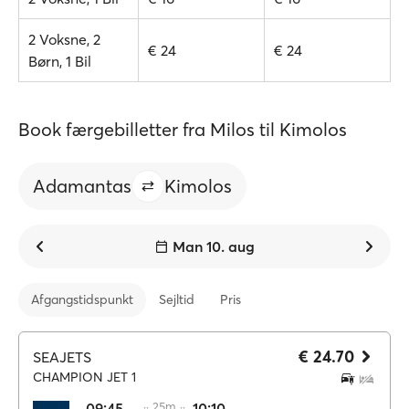
2 Voksne, 2
€ 24
€ 24
Børn, 1 Bil
Book færgebilletter fra Milos til Kimolos
Adamantas
Kimolos
Man 10. aug
Afgangstidspunkt
Sejltid
Pris
€ 24.70
SEAJETS
CHAMPION JET 1
09:45
·· 25m ··
10:10