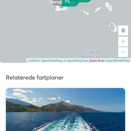
Milos
Leaflet
|
OpenFreeMap
© OpenMapTiles
Data from
OpenStreetMap
Relaterede fartplaner