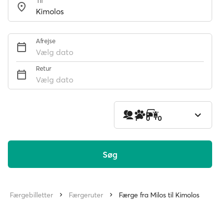
Til
Afrejse
Vælg dato
Retur
Vælg dato
1
0
0
Søg
Færgebilletter
Færgeruter
Færge fra Milos til Kimolos