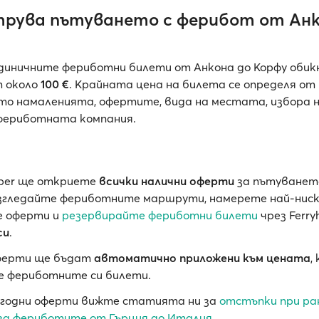
трува пътуването с ферибот от Анк
диничните фериботни билети от Анкона до Корфу обик
т
около
100 €
. Крайната цена на билета се определя от
то намаленията, офертите, вида на местата, избора н
фериботната компания.
pper ще откриете
всички налични оферти
за пътуванет
азгледайте фериботните маршрути, намерете най-ниск
е оферти и
резервирайте фериботни билети
чрез Ferr
си
.
ферти ще бъдат
автоматично приложени към цената
,
 фериботните си билети.
згодни оферти вижте статията ни за
отстъпки при ра
за фериботите от Гърция до Италия
.