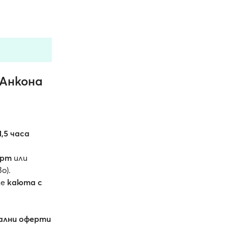
 Анкона
1,5 часа
орт
или
о).
те
каюта с
ални оферти