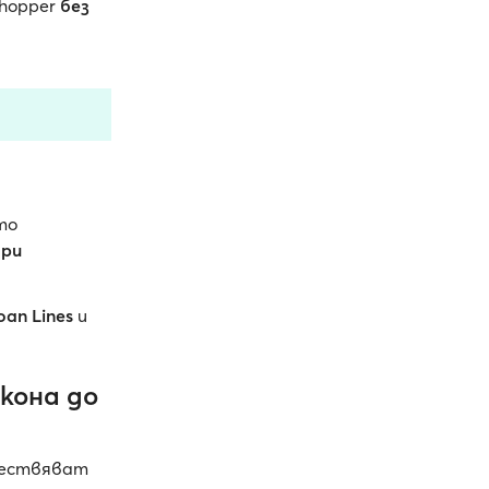
yhopper
без
то
ври
oan Lines
и
кона до
ъществяват