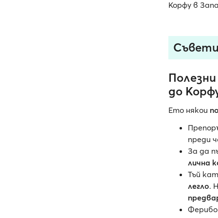
Корфу в Зап
Съвети
Полезни
до Корф
Ето някои
п
Препор
преди ч
За да 
лична 
Тъй ка
легло
. 
предва
Ферибо