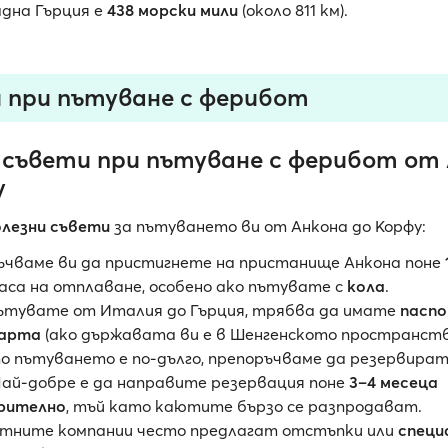
адна Гърция е
438 морски мили
(около 811 км).
 при пътуване с ферибот
 съвети при пътуване с ферибот от
у
олезни съвети
за пътуването ви от Анкона до Корфу:
ъчваме ви да пристигнете на пристанище Анкона поне
аса на отплаване, особено ако пътувате с
кола
.
пътувате от Италия до Гърция, трябва да имате
пасп
карта
(ако държавата ви е в Шенгенското пространств
то пътуването е по-дълго, препоръчваме да резервира
Най-добре е да направите резервация поне
3–4 месеца
рително
, тъй като каютите бързо се разпродават.
тните компании често предлагат отстъпки или
специ