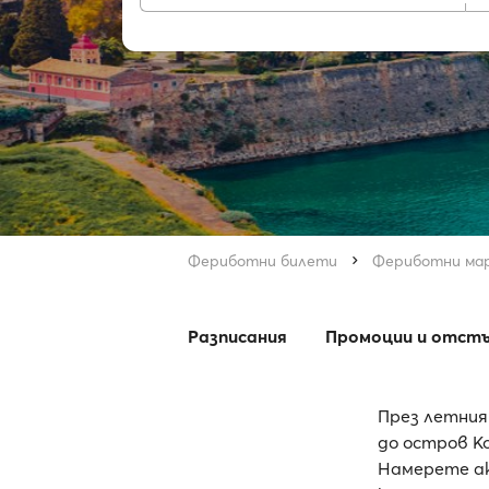
Фериботни билети
Фериботни ма
Разписания
Промоции и отст
През летния
до остров Ко
Намерете ак