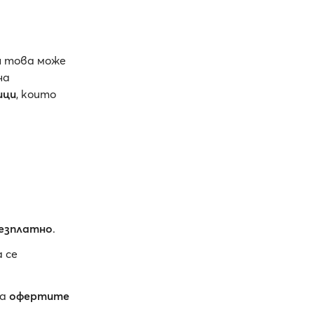
н това може
на
ици
, които
езплатно
.
 се
за
офертите