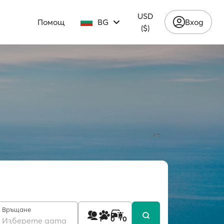
USD
Помощ
BG
Вход
($)
Връщане
1
0
0
Изберете дата