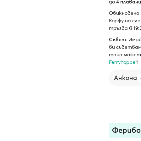
до
4 плаван
Обикновено
Корфу на сл
тръгва в
19:
Съвет
: Има
ви съветвам
така может
Ferryhopper
!
Анкона
Ферибо