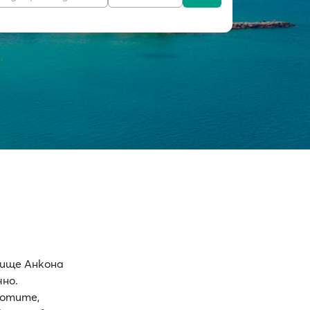
нище Анкона
чно.
ботите,