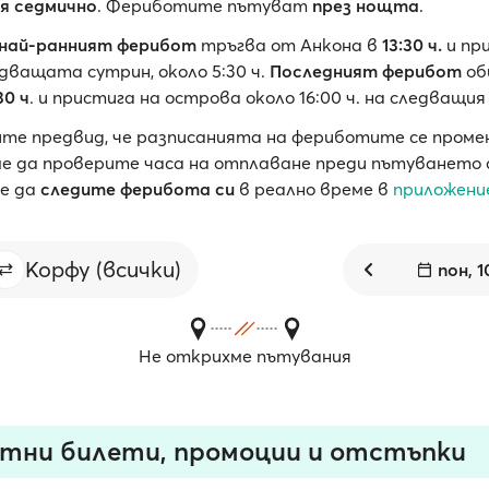
ия седмично
. Фериботите пътуват
през нощта
.
най-ранният ферибот
тръгва от Анкона в
13:30 ч.
и пр
едващата сутрин, около 5:30 ч.
Последният ферибот
об
30 ч
. и пристига на острова около 16:00 ч. на следващия
йте предвид, че разписанията на фериботите се пром
е да проверите часа на отплаване преди пътуването 
е да
следите ферибота си
в реално време в
приложени
Корфу (всички)
пон, 1
Не открихме пътувания
тни билети, промоции и отстъпки