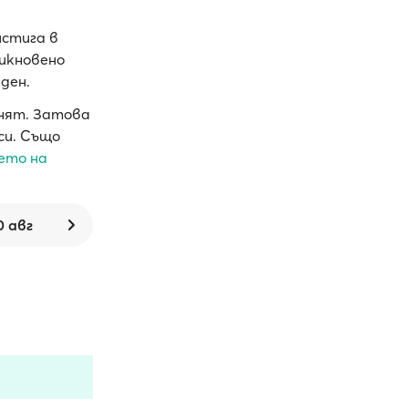
истига в
икновено
 ден.
енят. Затова
си. Също
ето на
0 авг