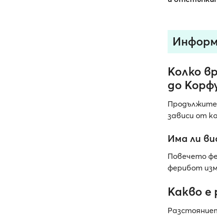
Информ
Колко в
до Корф
Продължите
зависи от к
Има ли ви
Повечето фе
ферибот изм
Какво е
Разстояниет