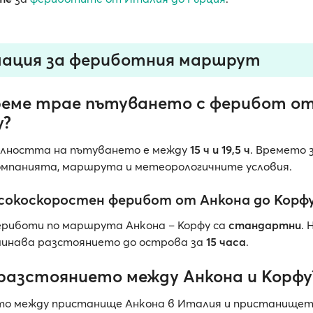
ация за фериботния маршрут
реме трае пътуването с ферибот от
у?
лността на пътуването е между
15 ч и 19,5 ч
. Времето 
омпанията, маршрута и метеорологичните условия.
сокоскоростен ферибот от Анкона до Корф
риботи по маршрута Анкона – Корфу са
стандартни
.
инава разстоянието до острова за
15 часа
.
 разстоянието между Анкона и Корфу
о между пристанище Анкона в Италия и пристанищет