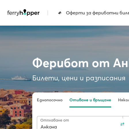
|
Оферти за фериботни бил
Ферибот от Ан
Билети, цени и разписания
Еднопосочно
Отиване и връщане
Няко
Отплаване от