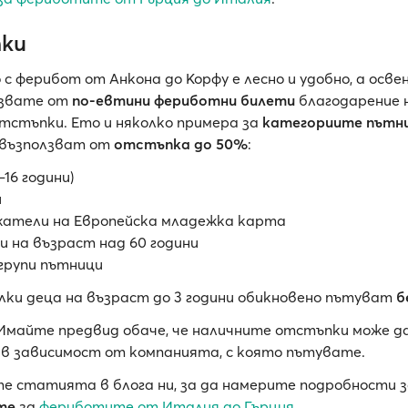
ки
с ферибот от Анкона до Корфу е лесно и удобно, а осве
лзвате от
по-евтини фериботни билети
благодарение 
тстъпки. Ето и няколко примера за
категориите пътн
 възползват от
отстъпка до 50%
:
–16 години)
и
атели на Европейска младежка карта
 на възраст над 60 години
групи пътници
лки деца на възраст до 3 години обикновено пътуват
б
 Имайте предвид обаче, че наличните отстъпки може да
в зависимост от компанията, с която пътувате.
те статията в блога ни, за да намерите подробности 
те
за
фериботите от Италия до Гърция
.