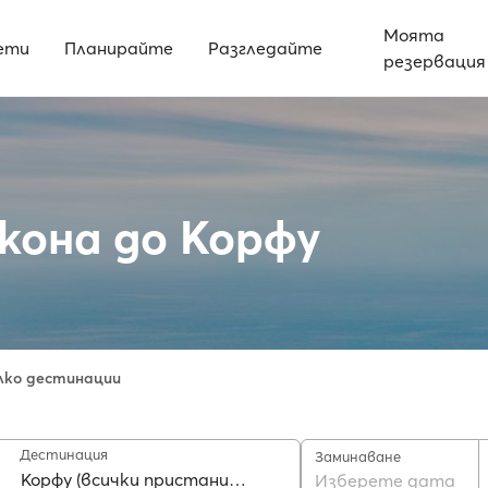
Моята
ети
Планирайте
Разгледайте
резервация
кона до Корфу
лко дестинации
Дестинация
Заминаване
Изберете дата