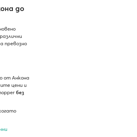
она до
новено
 различни
а превозно
о от Анкона
ите цени и
yhopper
без
 когато
нни