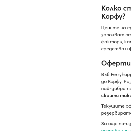
Колко с
Корфу?
Цените на е
започват о
фактори, ка
средство и 
Оферти
Във Ferryho
до Корфу. Р
най-добрит
скрити так
Текущите о
резервирате
За още по-и
резервации 