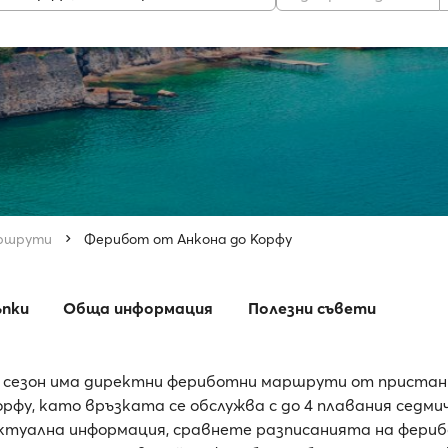
ршрути
Ферибот от Анкона до Корфу
ъпки
Обща информация
Полезни съвети
 сезон има директни фериботни маршрути от приста
рфу, като връзката се обслужва с до 4 плавания седми
туална информация, сравнете разписанията на фери