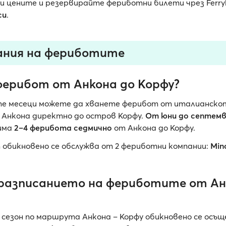
и цените и резервирайте фериботни билети чрез Ferr
си
.
ания на фериботите
ферибот от Анкона до Корфу?
те месеци можете да хванете ферибот от италианско
Анкона директно до остров Корфу.
От юни до септем
 има
2–4 ферибота седмично
от Анкона до Корфу.
бикновено се обслужва от 2 фериботни компании:
Min
 разписанието на фериботите от Ан
 сезон по маршрута Анкона – Корфу обикновено се ос