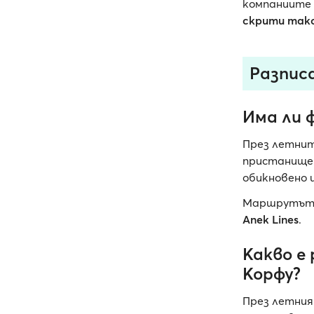
компаниите 
скрити так
Разпис
Има ли 
През летни
пристанище 
обикновено
Маршрутът о
Anek Lines
.
Какво е
Корфу?
През летния