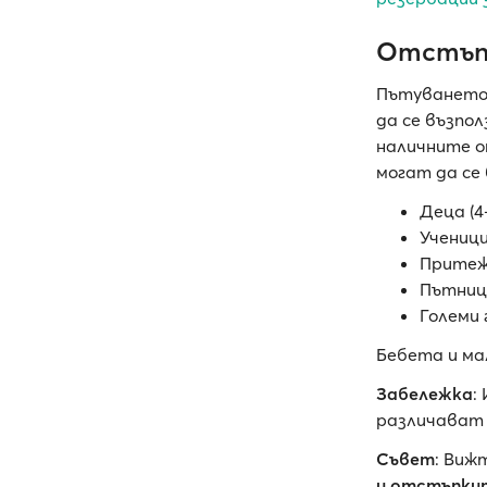
Отстъп
Пътуването 
да се възпо
наличните о
могат да се
Деца (4
Учениц
Притеж
Пътници
Големи 
Бебета и ма
Забележка
:
различават 
Съвет
: Виж
и отстъпки