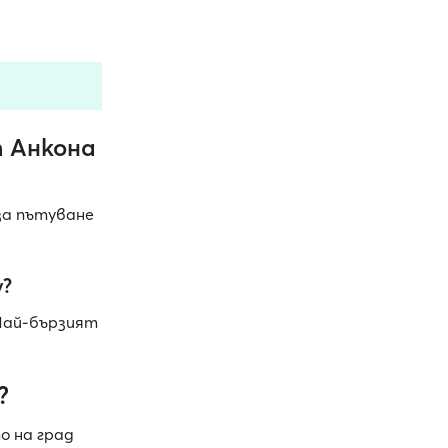
 Анкона
за пътуване
у?
 Най-бързият
?
о на град