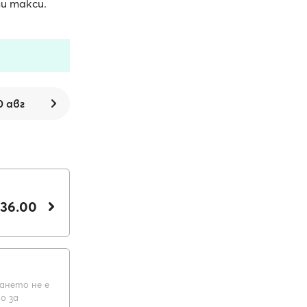
ти такси.
0 авг
 36.00
ането не е
о за