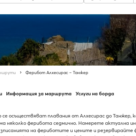
ршрути
Ферибот Алхесирас – Танжер
и
Информация за маршрута
Услуги на борда
 се осъществяват плавания от Алхесирас до Танжер, к
а няколко ферибота седмично. Намерете актуална ин
зписанията на фериботите и цените и резервирайте