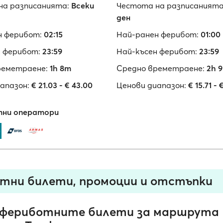
на разписанията:
Всеки
Честота на разписанията
ден
н ферибот:
02:15
Най-ранен ферибот:
01:00
 ферибот:
23:59
Най-късен ферибот:
23:59
реметраене:
1h 8m
Средно времетраене:
2h 
апазон:
€ 21.03 - € 43.00
Ценови диапазон:
€ 15.71 - 
ни оператори
тни билети, промоции и отстъпки
 фериботните билети за маршрута