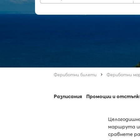
Фериботни билети
Фериботни ма
Разписания
Промоции и отстъпк
Целогодишно
маршрута им
сравнете ра