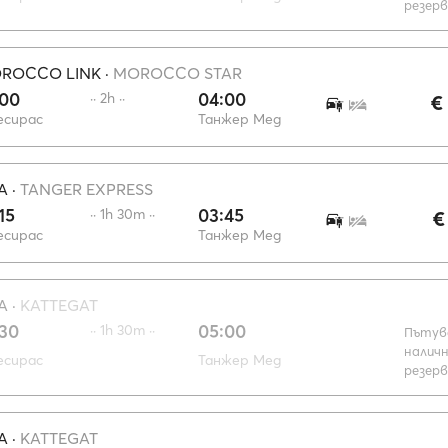
резер
OROCCO LINK
·
MOROCCO STAR
:00
04:00
·· 2h ··
€
есирас
Танжер Мед
A
·
TANGER EXPRESS
15
03:45
·· 1h 30m ··
€
есирас
Танжер Мед
A
·
KATTEGAT
:30
05:00
·· 1h 30m ··
Пътув
наличн
есирас
Танжер Мед
резер
A
·
KATTEGAT