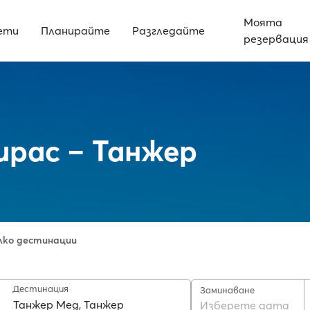
Моята
ети
Планирайте
Разгледайте
резервация
рас – Танжер
лко дестинации
Дестинация
Заминаване
Изберете дата