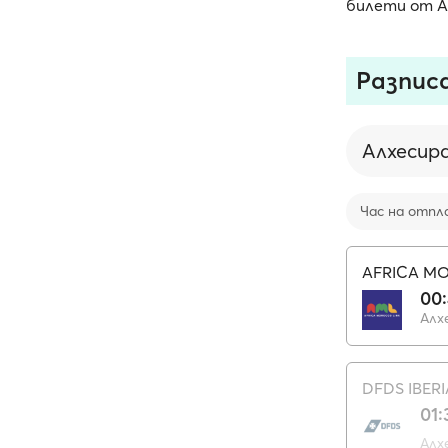
билети от Ан
Разпис
Алхесир
Час на отпл
AFRICA M
00
Алх
DFDS IBERI
01:
Алх