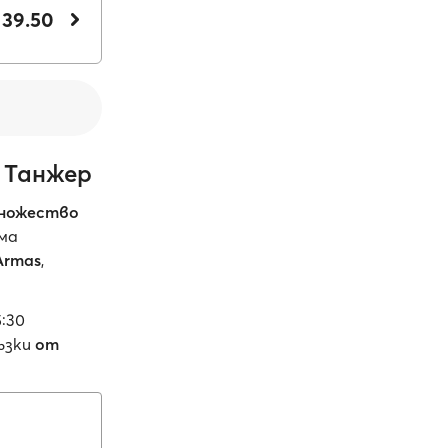
 39.50
 Танжер
ножество
има
Armas
,
:30
ъзки
от