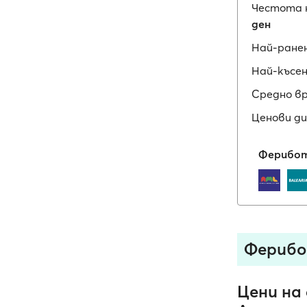
Честота 
ден
Най-ране
Най-късен
Средно в
Ценови ди
Ферибот
Ферибо
Цени на