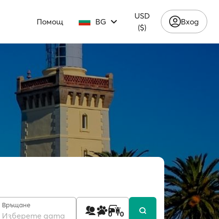
USD
Помощ
BG
Вход
($)
Връщане
1
0
0
Изберете дата