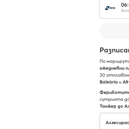
06
Алх
Разписа
По маршрута
ежедневни п
30 отплаван
Baleària
и
Af
Фериботите
сутринта до
Танжер до А
Алхесира