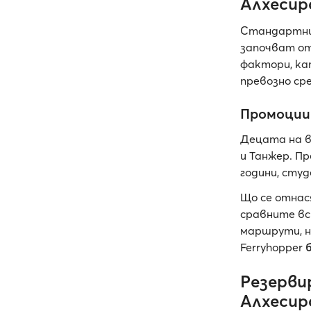
Алхесир
Стандартнит
започват о
фактори, ка
превозно ср
Промоции
Децата на в
и Танжер. П
години, сту
Що се отнас
сравните вс
маршрути, н
Ferryhopper
Резерви
Алхесир