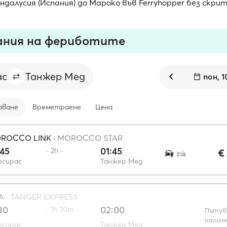
далусия (Испания) до Мароко във Ferryhopper без скри
ания на фериботите
ас
Танжер Мед
пон, 1
аване
Времетраене
Цена
OROCCO LINK
·
MOROCCO STAR
:45
01:45
·· 2h ··
€
есирас
Танжер Мед
A
·
TANGER EXPRESS
30
02:00
·· 1h 30m ··
Пътув
наличн
есирас
Танжер Мед