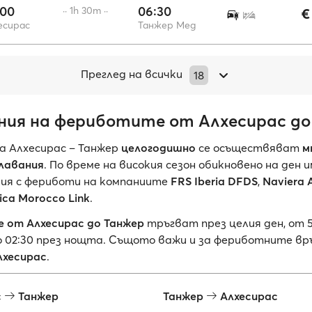
:00
06:30
·· 1h 30m ··
€
есирас
Танжер Мед
Преглед на всички
18
ния на фериботите от Алхесирас до
 Алхесирас – Танжер
целогодишно
се осъществяват
м
лавания
. По време на високия сезон обикновено на ден 
ия с фериботи на компаниите
FRS Iberia DFDS
,
Naviera 
rica Morocco Link
.
 от Алхесирас до Танжер
тръгват през целия ден, от 5
 02:30 през нощта. Същото важи и за фериботните вр
лхесирас
.
с
Танжер
Танжер
Алхесирас