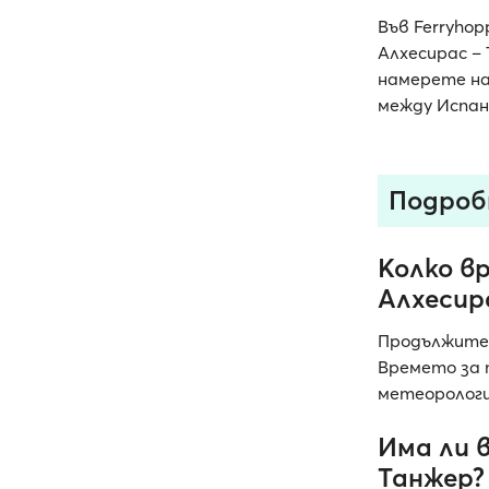
Във Ferryho
Алхесирас –
намерете на
между Испан
Подроб
Колко в
Алхесир
Продължите
Времето за 
метеорологи
Има ли 
Танжер?