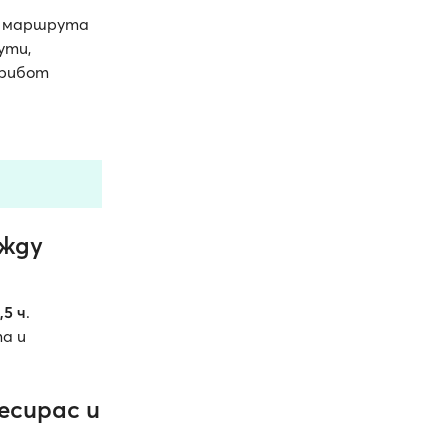
 маршрута
ути,
ерибот
ежду
,5 ч
.
а и
есирас и