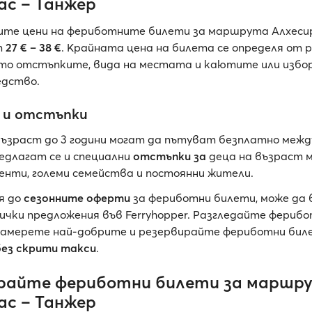
ас – Танжер
е цени на фериботните билети за маршрута Алхесир
т
27 € – 38 €
. Крайната цена на билета се определя от 
то отстъпките, вида на местата и каютите или избо
едство.
 и отстъпки
ъзраст до 3 години могат да пътуват безплатно межд
редлагат се и специални
отстъпки за
деца на възраст м
денти, големи семейства и постоянни жители.
я до
сезонните оферти
за фериботни билети, може да 
ички предложения във Ferryhopper. Разгледайте фериб
амерете най-добрите и резервирайте фериботни бил
без скрити такси
.
райте фериботни билети за маршр
ас – Танжер