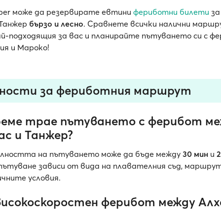
pper може да резервирате евтини
фериботни билети
за
 Танжер
бързо и лесно
. Сравнете всички налични маршр
й-подходящия за вас и планирайте пътуването си с ф
ия и Мароко!
ности за фериботния маршрут
реме трае пътуването с ферибот м
ас и Танжер?
лността на пътуването може да бъде между
30 мин
и
2
пътуване зависи от вида на плавателния съд, маршрут
чните условия.
високоскоростен ферибот между Алх