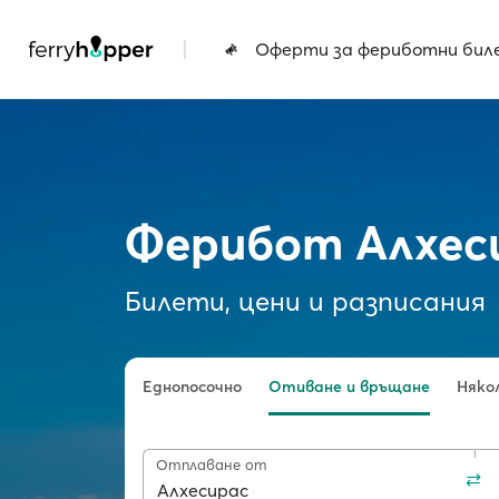
|
Оферти за фериботни бил
Ферибот Алхеси
Билети, цени и разписания
Еднопосочно
Отиване и връщане
Няко
Отплаване от