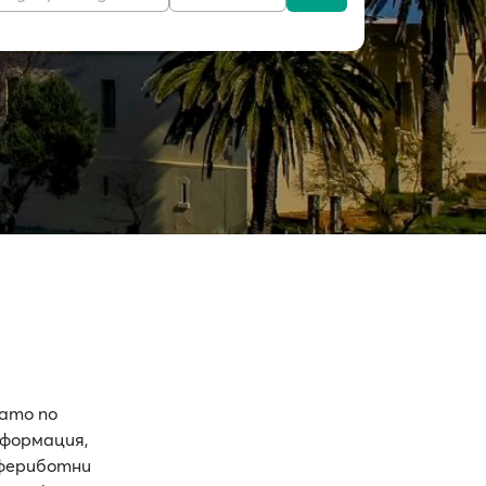
ато по
формация,
 фериботни