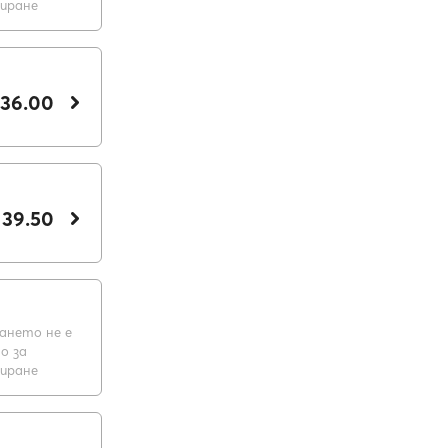
виране
 36.00
 39.50
ането не е
о за
виране