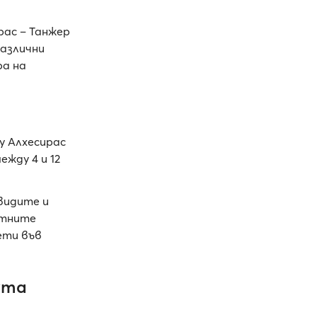
ас – Танжер
различни
ра на
у Алхесирас
ежду 4 и 12
видите и
отните
ети във
ута