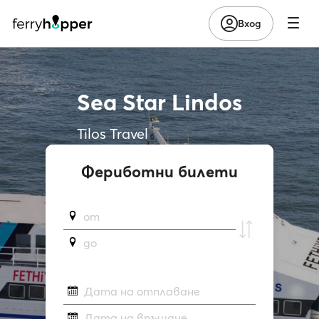
Вход
Sea Star Lindos
Tilos Travel
Фериботни билети
от
до
Дата на отплаване
Дата на връщане