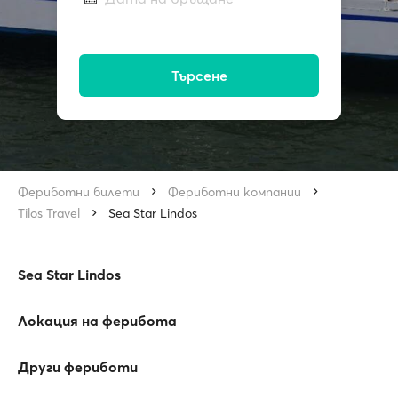
Търсене
Фериботни билети
Фериботни компании
Tilos Travel
Sea Star Lindos
Sea Star Lindos
Локация на ферибота
Други фериботи