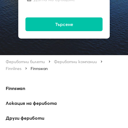
Търсене
Фериботни билети
Фериботни компании
Finnlines
Finnswan
Finnswan
Локация на ферибота
Други фериботи