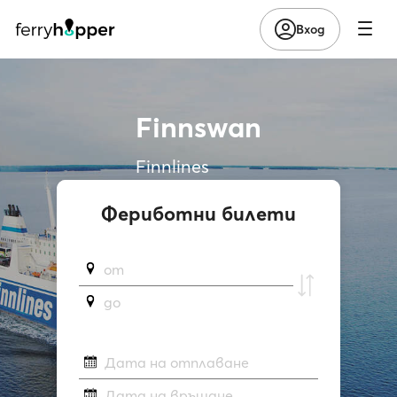
Вход
Finnswan
Finnlines
Фериботни билети
от
до
Дата на отплаване
Дата на връщане