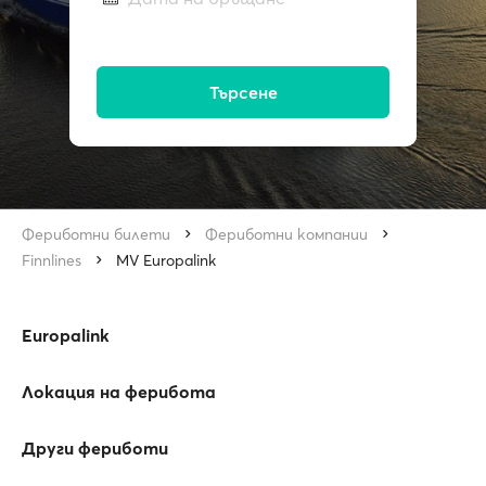
Търсене
Фериботни билети
Фериботни компании
Finnlines
MV Europalink
Europalink
Локация на ферибота
Други фериботи