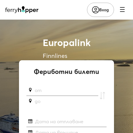
Вход
Europalink
Finnlines
Фериботни билети
от
до
Дата на отплаване
Дата на връщане