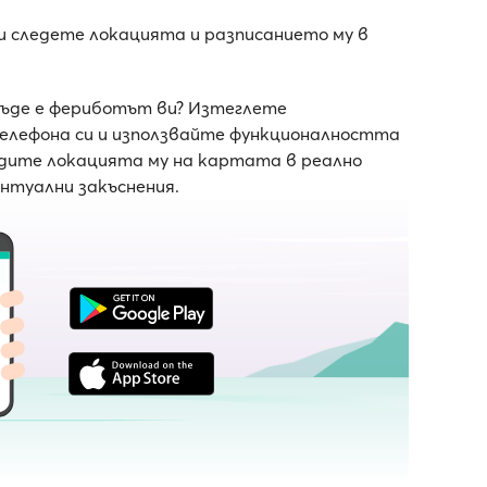
и следете локацията и разписанието му в
къде е фериботът ви? Изтеглете
телефона си и използвайте функционалността
ледите локацията му на картата в реално
ентуални закъснения.