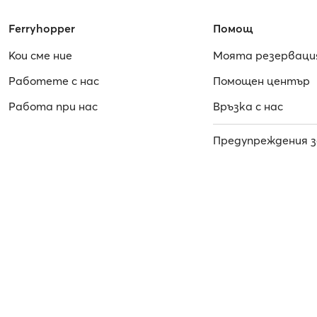
Ferryhopper
Помощ
Кои сме ние
Моята резерваци
Работете с нас
Помощен център
Работa при нас
Връзка с нас
Предупреждения з