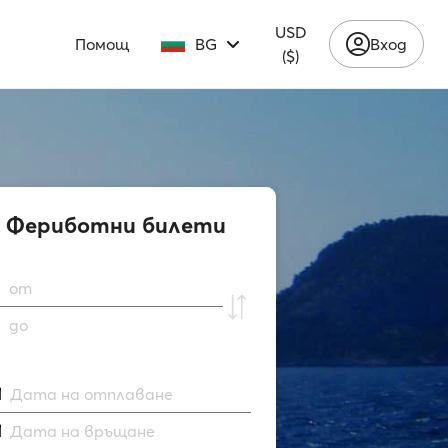
USD
Помощ
BG
Вход
($)
Фериботни билети
от
до
Дата на отплаване
Дата на връщане