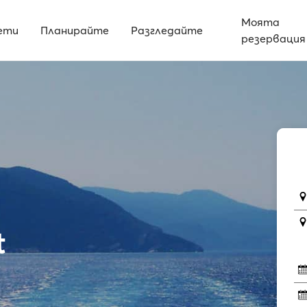
Моята
ети
Планирайте
Разгледайте
резервация
t