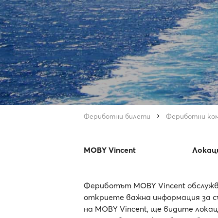
Фериботни билети
Фериботни ко
MOBY Vincent
Локац
Фериботът MOBY Vincent обслужв
откриете важна информация за съ
на MOBY Vincent, ще видите лока