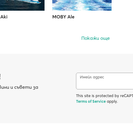
Aki
MOBY Ale
Покажи още
!
Имейл адрес
ини и съвети за
This site is protected by reC
Terms of Service
apply.