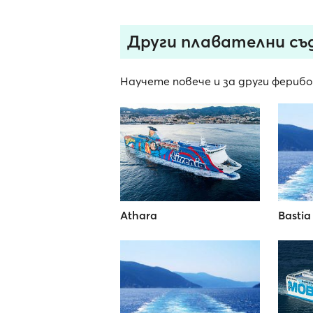
Други плавателни съд
Научете повече и за други ферибо
Athara
Bastia