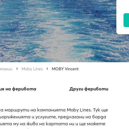
мпании
Moby Lines
MOBY Vincent
ия на ферибота
Други фериботи
а маршрути на компанията Moby Lines. Тук ще
оръженията и услугите, предлагани на борда
цията му на живо на картата ни и ще можете