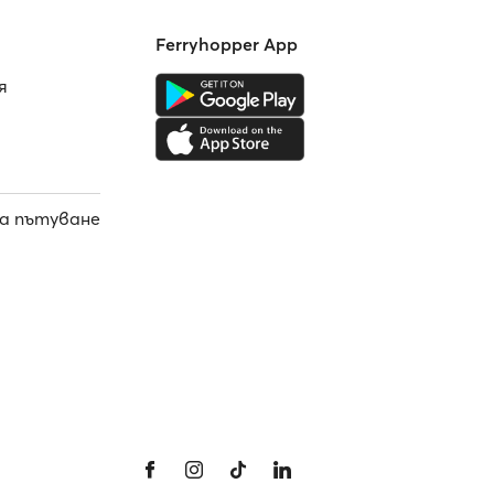
Ferryhopper App
я
а пътуване