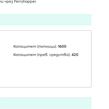
 чрез Ferryhopper.
Капацитет (пътници):
1600
Капацитет (прев. средства):
420
о