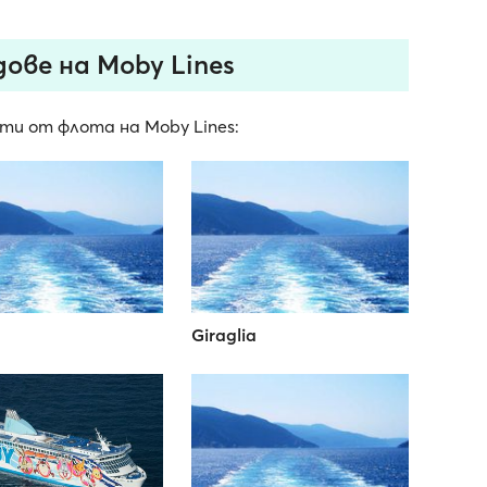
ове на Moby Lines
ти от флота на Moby Lines:
Giraglia