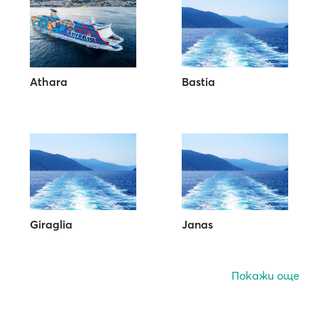
Athara
Bastia
Giraglia
Janas
Покажи още