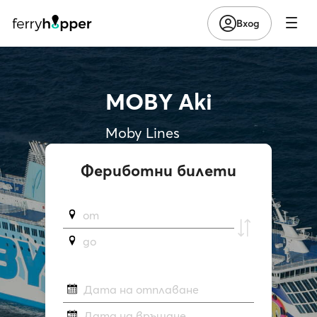
Вход
MOBY Aki
Moby Lines
Фериботни билети
от
до
Дата на отплаване
Дата на връщане