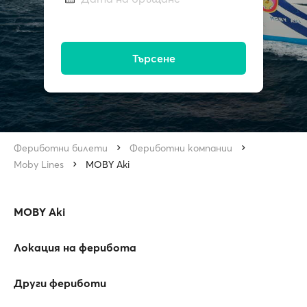
Търсене
Фериботни билети
Фериботни компании
Moby Lines
MOBY Aki
MOBY Aki
Локация на ферибота
Други фериботи