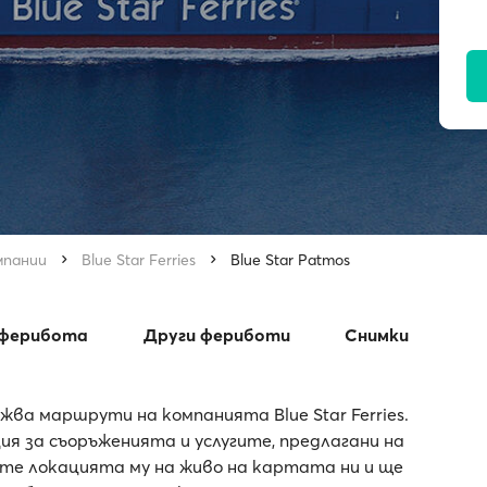
мпании
Blue Star Ferries
Blue Star Patmos
 ферибота
Други фериботи
Снимки
жва маршрути на компанията Blue Star Ferries.
я за съоръженията и услугите, предлагани на
дите локацията му на живо на картата ни и ще