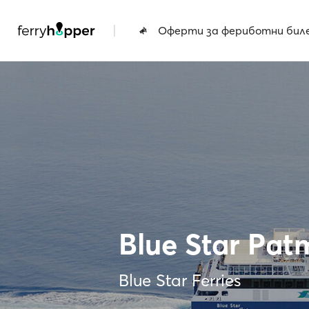
|
Оферти за фериботни бил
Blue Star Pat
Blue Star Ferries