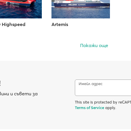
 Highspeed
Artemis
Покажи още
!
Имейл адрес
ини и съвети за
This site is protected by reC
Terms of Service
apply.