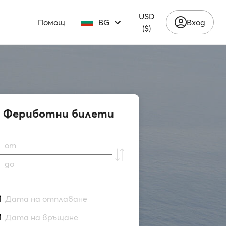
USD
Помощ
BG
Вход
($)
Фериботни билети
от
до
Дата на отплаване
Дата на връщане