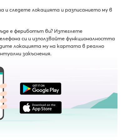
та и следете локацията и разписанието му в
къде е фериботът ви? Изтеглете
телефона си и използвайте функционалността
ледите локацията му на картата в реално
ентуални закъснения.