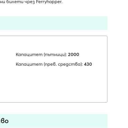
 билети чрез Ferryhopper.
Капацитет (пътници):
2000
Капацитет (прев. средства):
430
иво