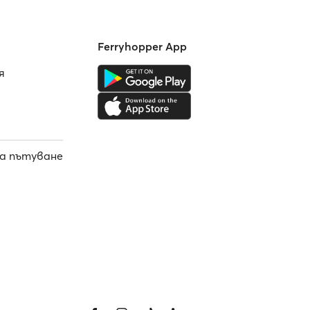
Ferryhopper App
я
а пътуване