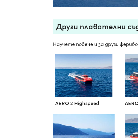
Други плавателни съдо
Научете повече и за други ферибот
AERO 2 Highspeed
AERO