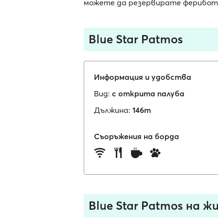
можете да резервирате фериботни
Blue Star Patmos
Информация и удобства
Вид:
с открита палуба
Дължина:
146m
Съоръжения на борда
Blue Star Patmos на ж