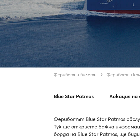
Фериботни билети
Фериботни ко
Blue Star Patmos
Локация на
Фериботът Blue Star Patmos обслу
Тук ще откриете важна информаци
борда на Blue Star Patmos, ще ви