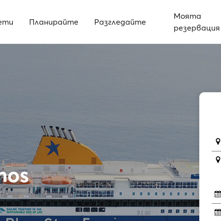
Моята
ети
Планирайте
Разгледайте
резервация
mos