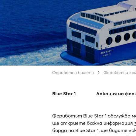
Фериботни билети
Фериботни ко
Blue Star 1
Локация на фе
Фериботът Blue Star 1 обслужва ма
ще откриете важна информация за
борда на Blue Star 1, ще видите 