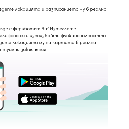
ледете локацията и разписанието му в реално
къде е фериботът ви? Изтеглете
телефона си и използвайте функционалността
ледите локацията му на картата в реално
ентуални закъснения.