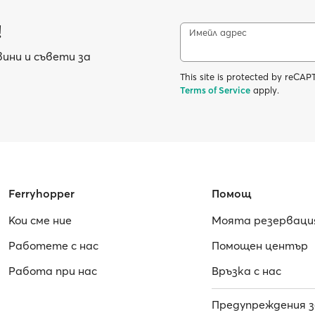
!
Имейл адрес
ини и съвети за
This site is protected by reC
Terms of Service
apply.
Ferryhopper
Помощ
Кои сме ние
Моята резерваци
Работете с нас
Помощен център
Работa при нас
Връзка с нас
Предупреждения з