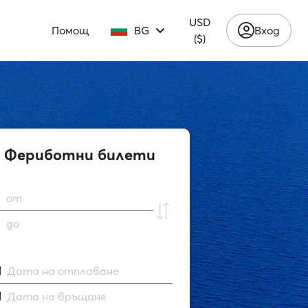
USD
Помощ
BG
Вход
($)
Фериботни билети
от
до
Дата на отплаване
Дата на връщане