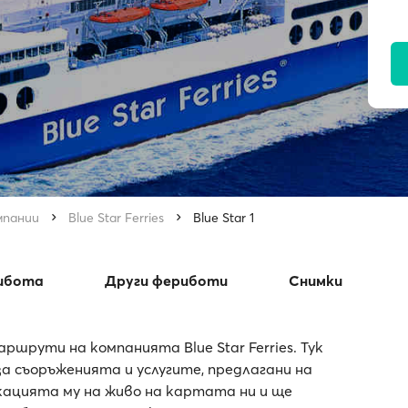
мпании
Blue Star Ferries
Blue Star 1
рибота
Други фериботи
Снимки
ршрути на компанията Blue Star Ferries. Тук
 съоръженията и услугите, предлагани на
локацията му на живо на картата ни и ще