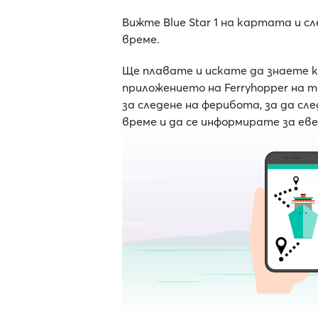
Вижте Blue Star 1 на картата и с
време.
Ще плавате и искате да знаете 
приложението на Ferryhopper на 
за следене на ферибота, за да с
време и да се информирате за ев