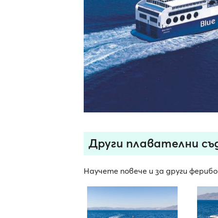
Други плавателни съдо
Научете повече и за други ферибот