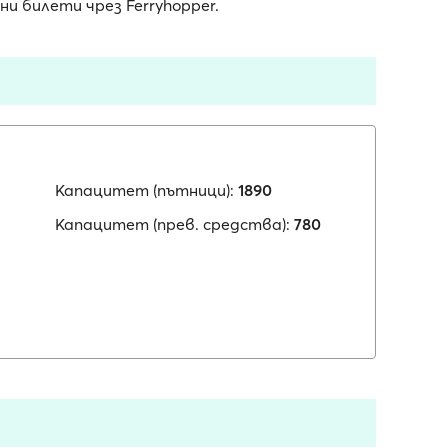
 билети чрез Ferryhopper.
Капацитет (пътници):
1890
Капацитет (прев. средства):
780