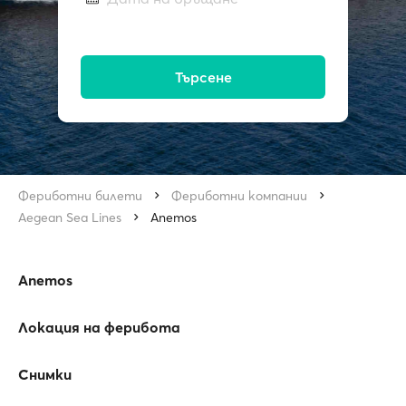
Търсене
Фериботни билети
Фериботни компании
Aegean Sea Lines
Anemos
Anemos
Локация на ферибота
Снимки