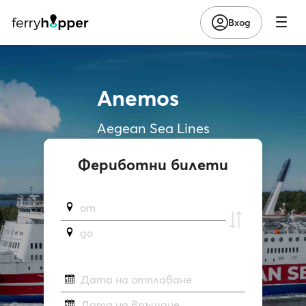
Вход
Anemos
Aegean Sea Lines
Фериботни билети
от
до
Дата на отплаване
Дата на връщане