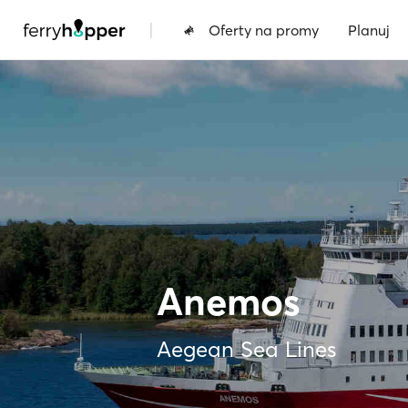
|
Oferty na promy
Planuj
Anemos
Aegean Sea Lines