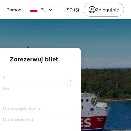
Pomoc
PL
USD ($)
Zaloguj się
Zarezerwuj bilet
Z
Do
Data wypłynięcia
Data powrotu