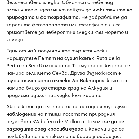
величествени гледки! Облачното небе над
планините е идеалният пейзаж за
любителите на
природата и фотографията
. Не забравяйте да
заредите фотоапарата или телефона си и се
пригответе за невероятни гледки към морето и
залеза.
Един от най-популярните туристически
маршрути е
Пътят на сухия камък
(Ruta de la
Pedra en Sec) в планината Трамунтана, където се
намира селището Селва. Друга възможност е
туристическата пътека Ла Виктория
, която се
намира близо до стария град на Алкудия и
предлага идилични гледки към морето!
Ако искате да съчетаете пешеходния туризъм с
наблюдение на птици
, посетете природния
резерват S'Albufera de Mallorca. Там може да
се
разходите сред красиви езера
и канали и да се
полюбувате на уникалното биоразнообразие.