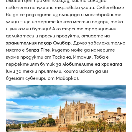
оживен централен площад, който свързва
повечето популярни търговски улици. Съветваме
ви да се разходите из площада и многобройните
улици – ще намерите както местни пазари, така
и уникални бутици! Ако търсите традиционни
деликатеси и пресни продукти, отидете на
хранителния пазар Оливар
. Друго забележително
място е
Senza Fine
, където може да намерите
гурме продукти от Тоскана, Италия. Това е
перфектният бутик за
любителите на храната
(или за техни приятели, които искат да им
вземат сувенири от Майорка).