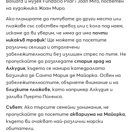
Baluard и музея Fundació Pilar i Joan Miró, посветен
на художника Жоан Миро.
Ако планирате да пътувате до други места или
плажове със собствен превоз или с кола под наем,
искаме да ви уверим, че няма да има
почти
никакъв трафик
! Ще можете да посетите
различни селища и отдалечени
забележителности без излишен стрес по пътя. Не
пропускайте да разгледате
стария град на
Алкудия
, където се намира катедралата
Базилика де Санта Мария де Майорка. Освен на
забележителностите, обърнете внимание и на
близките плажове
, като например Алкудия и
залива Пуерто Поленса.
Съвет
: Ако търсите семейни занимания, не
пропускайте да посетите
аквариума на Майорка
,
където ви очакват най-различни морски
обитатели.