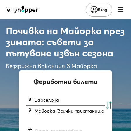
Вход
Почивка на Майорка през
зимата: съвети за
пътуване извън сезона
Безгрижна ваканция в Майорка
Фериботни билети
Барселона
Майорка (всички пристанища)
Дата на отплаване