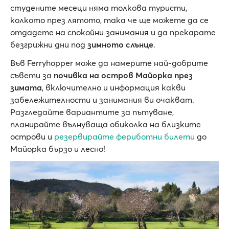
студените месеци няма толкова туристи,
колкото през лятото, така че ще можете да се
отдадете на спокойни занимания и да прекарате
безгрижни дни под
зимното слънце
.
Във Ferryhopper може да намерите най-добрите
съвети за
почивка на остров Майорка през
зимата
, включително и информация какви
забележителности и занимания ви очакват.
Разгледайте вариантите за пътуване,
планирайте вълнуваща обиколка на близките
острови и
резервирайте фериботни билети
до
Майорка бързо и лесно!