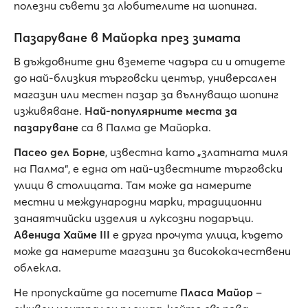
полезни съвети за любителите на шопинга.
Пазаруване в Майорка през зимата
В дъждовните дни вземете чадъра си и отидете
до най-близкия търговски център, универсален
магазин или местен пазар за вълнуващо шопинг
изживяване.
Най-популярните места за
пазаруване
са в Палма де Майорка.
Пасео дел Борне
, известна като „златната миля
на Палма“, е една от най-известните търговски
улици в столицата. Там може да намерите
местни и международни марки, традиционни
занаятчийски изделия и луксозни подаръци.
Авенида Хайме III
е друга прочута улица, където
може да намерите магазини за висококачествени
облекла.
Не пропускайте да посетите
Пласа Майор
–