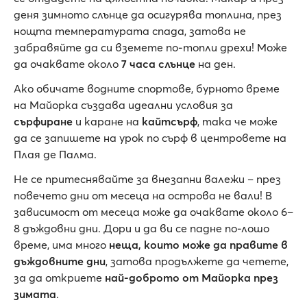
деня зимното слънце да осигурява топлина, през
нощта температурата спада, затова не
забравяйте да си вземете по-топли дрехи! Може
да очаквате около
7 часа слънце
на ден.
Ако обичате водните спортове, бурното време
на Майорка създава идеални условия за
сърфиране
и каране на
кайтсърф
, така че може
да се запишете на урок по сърф в центровете на
Плая де Палма.
Не се притеснявайте за внезапни валежи – през
повечето дни от месеца на острова не вали! В
зависимост от месеца може да очаквате около 6–
8 дъждовни дни. Дори и да ви се падне по-лошо
време, има много
неща, които може да правите в
дъждовните дни
, затова продължете да четете,
за да откриете
най-доброто от Майорка през
зимата
.