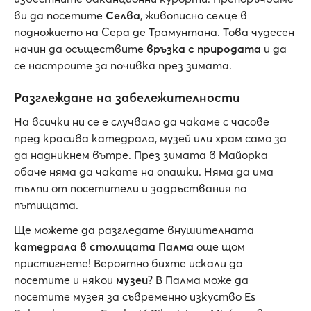
ви да посетите
Селва
, живописно селце в
подножието на Сера де Трамунтана. Това чудесен
начин да осъществите
връзка с природата
и да
се настроите за почивка през зимата.
Разглеждане на забележителности
На всички ни се е случвало да чакаме с часове
пред красива катедрала, музей или храм само за
да надникнем вътре. През зимата в Майорка
обаче няма да чакате на опашки. Няма да има
тълпи от посетители и задръствания по
пътищата.
Ще можете да разгледате внушителната
катедрала в столицата Палма
още щом
пристигнете! Вероятно бихте искали да
посетите и някои
музеи
? В Палма може да
посетите музея за съвременно изкуство Es