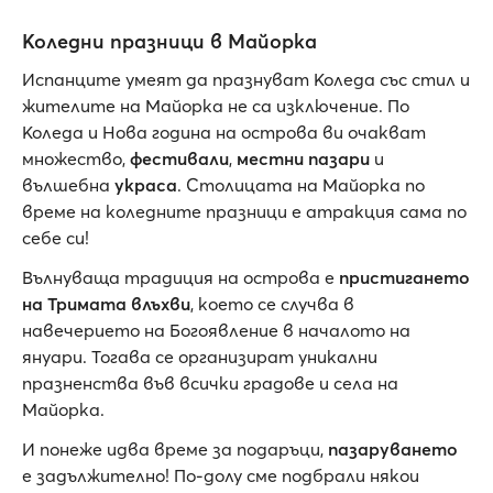
Коледни празници в Майорка
Испанците умеят да празнуват Коледа със стил и
жителите на Майорка не са изключение. По
Коледа и Нова година на острова ви очакват
множество,
фестивали
,
местни пазари
и
вълшебна
украса
. Столицата на Майорка по
време на коледните празници е атракция сама по
себе си!
Вълнуваща традиция на острова е
пристигането
на Тримата влъхви
, което се случва в
навечерието на Богоявление в началото на
януари. Тогава се организират уникални
празненства във всички градове и села на
Майорка.
И понеже идва време за подаръци,
пазаруването
е задължително! По-долу сме подбрали някои