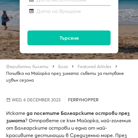
Дата на връщане
Търсене
Фериботни билети
Блог
Featured Articles
Почивка на Майорка през зимата: съвети за пътуване
извън сезона
WED, 6 DECEMBER 2023
FERRYHOPPER
Искате
да посетите Балеарските острови през
зимата
? Отправете се към Майорка, най-големия
от Балеарските острови и една от най-
красивите дестинации в Средиземно море. През