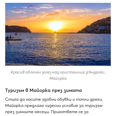
Красив облачен залез над пристанище д'Андракс,
Майорка
Туризъм в Майорка през зимата
Стига да носите удобни обувки и топли дрехи,
Майорка предлага чудесни условия за туризъм
през зимните месеци. Пригответе се за