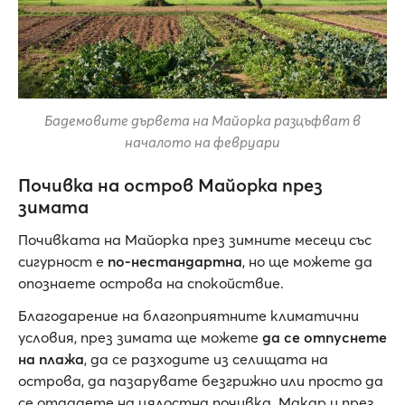
Бадемовите дървета на Майорка разцъфват в
началото на февруари
Почивка на остров Майорка през
зимата
Почивката на Майорка през зимните месеци със
сигурност е
по-нестандартна
, но ще можете да
опознаете острова на спокойствие.
Благодарение на благоприятните климатични
условия, през зимата ще можете
да се отпуснете
на плажа
, да се разходите из селищата на
острова, да пазарувате безгрижно или просто да
се отдадете на цялостна почивка. Макар и през