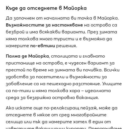
Къде да отседнете в Майорка
Да започнем от началната ви точка в Майорка.
Възможностите за настаняване
на острова са
безброй и има всякакви варианти. През зимата
няма толкова много туристи и е възможно да
намерите
по-евтини
решения.
Палма де Майорка
, столицата и главното
пристанище на острова, е чудесен вариант за
престой по време на зимната ви почивка. Всички
удобства за посетители и възможности за
забавление са на пешеходно разстояние. Улиците
са по-тихи и няма толкова хора – идеалната
среда за безгрижна островна ваканция.
Ако искате още по-релаксиращ пейзаж, може да
отседнете в някое от сред многобройните
селища или пък да намерите хотел в един от
известните ваканционни курорти. Препоръчваме