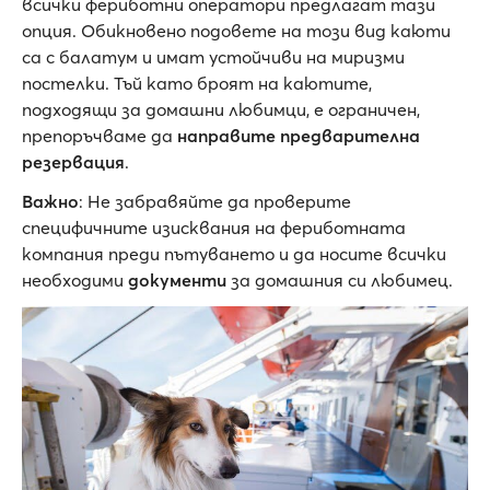
всички фериботни оператори предлагат тази
опция. Обикновено подовете на този вид каюти
са с балатум и имат устойчиви на миризми
постелки. Тъй като броят на каютите,
подходящи за домашни любимци, е ограничен,
препоръчваме да
направите предварителна
резервация
.
Важно
: Не забравяйте да проверите
специфичните изисквания на фериботната
компания преди пътуването и да носите всички
необходими
документи
за домашния си любимец.