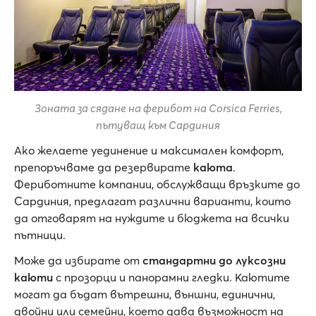
Зоната за сядане на ферибот на Corsica Ferries,
пътуващ към Сардиния
Ако желаете уединение и максимален комфорт,
препоръчваме да резервирате
каюта
.
Фериботните компании, обслужващи връзките до
Сардиния, предлагат различни варианти, които
да отговарят на нуждите и бюджета на всички
пътници.
Може да избирате от
стандартни до луксозни
каюти
с прозорци и панорамни гледки. Каютите
могат да бъдат вътрешни, външни, единични,
двойни или семейни, което дава възможност на