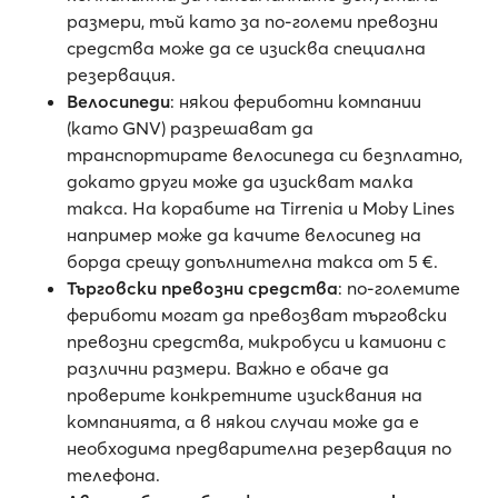
размери, тъй като за по-големи превозни
средства може да се изисква специална
резервация.
Велосипеди
: някои фериботни компании
(като GNV) разрешават да
транспортирате велосипеда си безплатно,
докато други може да изискват малка
такса. На корабите на Tirrenia и Moby Lines
например може да качите велосипед на
борда срещу допълнителна такса от 5 €.
Търговски превозни средства
: по-големите
фериботи могат да превозват търговски
превозни средства, микробуси и камиони с
различни размери. Важно е обаче да
проверите конкретните изисквания на
компанията, а в някои случаи може да е
необходима предварителна резервация по
телефона.