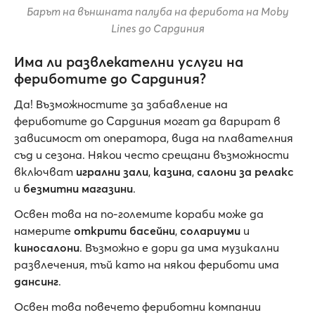
Барът на външната палуба на ферибота на Moby
Lines до Сардиния
Има ли развлекателни услуги на
фериботите до Сардиния?
Да! Възможностите за забавление на
фериботите до Сардиния могат да варират в
зависимост от оператора, вида на плавателния
съд и сезона. Някои често срещани възможности
включват
игрални зали
,
казина
,
салони за релакс
и
безмитни магазини
.
Освен това на по-големите кораби може да
намерите
открити басейни
,
солариуми
и
киносалони
. Възможно е дори да има музикални
развлечения, тъй като на някои фериботи има
дансинг
.
Освен това повечето фериботни компании