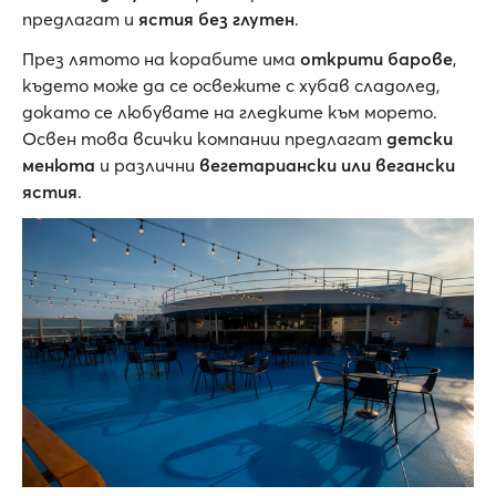
предлагат и
ястия без глутен
.
През лятото на корабите има
открити барове
,
където може да се освежите с хубав сладолед,
докато се любувате на гледките към морето.
Освен това всички компании предлагат
детски
менюта
и различни
вегетариански или вегански
ястия
.