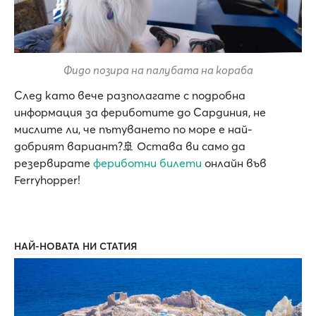
Фидо позира на палубата на кораба
След като вече разполагате с подробна
информация за фериботите до Сардиния, не
мислите ли, че пътуването по море е най-
добрият вариант?🚢 Остава ви само да
резервирате
фериботни билети
онлайн във
Ferryhopper!
НАЙ-НОВАТА НИ СТАТИЯ