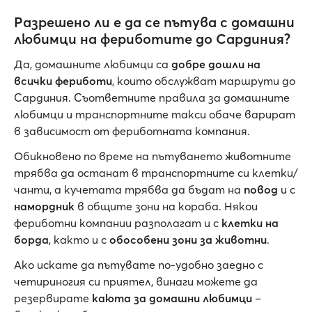
Разрешено ли е да се пътува с домашни
любимци на фериботите до Сардиния?
Да, домашните любимци са
добре дошли на
всички фериботи
, които обслужват маршрути до
Сардиния. Съответните правила за домашните
любимци и транспортните такси обаче варират
в зависимост от фериботната компания.
Обикновено по време на пътуването животните
трябва да останат в транспортните си клетки/
чанти, а кучетата трябва да бъдат на
повод
и с
намордник
в общите зони на кораба. Някои
фериботни компании разполагат и с
клетки на
борда
, както и с
обособени зони за животни
.
Ако искате да пътувате по-удобно заедно с
четириногия си приятел, винаги можете да
резервирате
каюта за домашни любимци
–