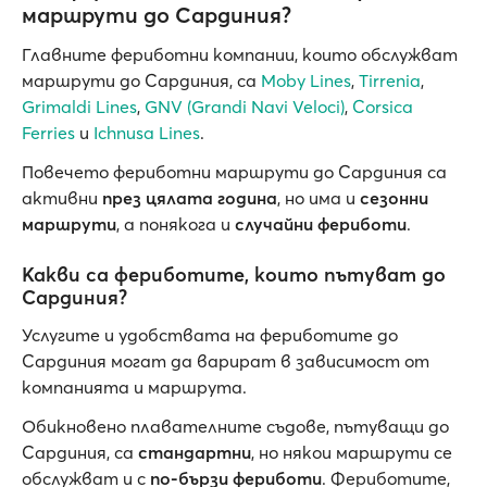
маршрути до Сардиния?
Главните фериботни компании, които обслужват
маршрути до Сардиния, са
Moby Lines
,
Tirrenia
,
Grimaldi Lines
,
GNV (Grandi Navi Veloci)
,
Corsica
Ferries
и
Ichnusa Lines
.
Повечето фериботни маршрути до Сардиния са
активни
през цялата година
, но има и
сезонни
маршрути
, а понякога и
случайни фериботи
.
Какви са фериботите, които пътуват до
Сардиния?
Услугите и удобствата на фериботите до
Сардиния могат да варират в зависимост от
компанията и маршрута.
Обикновено плавателните съдове, пътуващи до
Сардиния, са
стандартни
, но някои маршрути се
обслужват и с
по-бързи фериботи
. Фериботите,