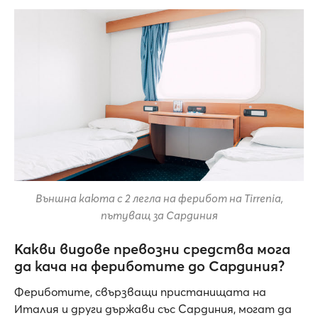
Външна каюта с 2 легла на ферибот на Tirrenia,
пътуващ за Сардиния
Какви видове превозни средства мога
да кача на фериботите до Сардиния?
Фериботите, свързващи пристанищата на
Италия и други държави със Сардиния, могат да