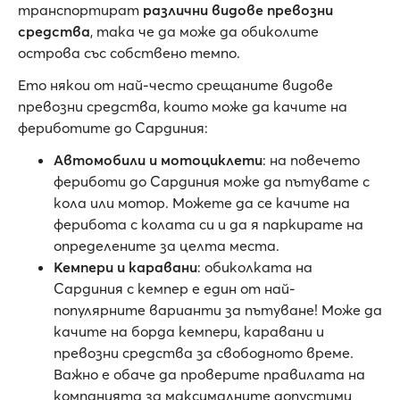
транспортират
различни видове превозни
средства
, така че да може да обиколите
острова със собствено темпо.
Ето някои от най-често срещаните видове
превозни средства, които може да качите на
фериботите до Сардиния:
Автомобили и мотоциклети
: на повечето
фериботи до Сардиния може да пътувате с
кола или мотор. Можете да се качите на
ферибота с колата си и да я паркирате на
определените за целта места.
Кемпери и каравани
: обиколката на
Сардиния с кемпер е един от най-
популярните варианти за пътуване! Може да
качите на борда кемпери, каравани и
превозни средства за свободното време.
Важно е обаче да проверите правилата на
компанията за максималните допустими