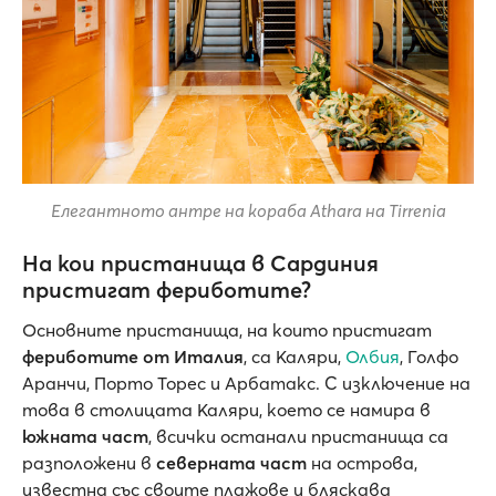
Елегантното антре на кораба Athara на Tirrenia
На кои пристанища в Сардиния
пристигат фериботите?
Основните пристанища, на които пристигат
фериботите от Италия
, са Каляри,
Олбия
, Голфо
Аранчи, Порто Торес и Арбатакс. С изключение на
това в столицата Каляри, което се намира в
южната част
, всички останали пристанища са
разположени в
северната част
на острова,
известна със своите плажове и бляскава