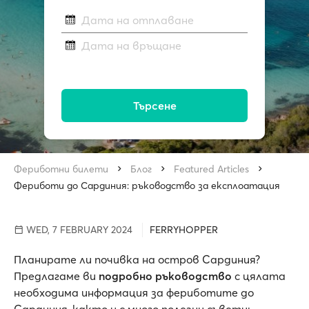
Дата на отплаване
Дата на връщане
Търсене
Фериботни билети
Блог
Featured Articles
Фериботи до Сардиния: ръководство за експлоатация
WED, 7 FEBRUARY 2024
FERRYHOPPER
Планирате ли почивка на остров Сардиния?
Предлагаме ви
подробно ръководство
с цялата
необходима информация за фериботите до