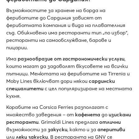
Възможностите за хранене на борда на
фериботите до Сардиния зависят от
фериботната компания и вида на плавателния
съд. Обикновено има ресторанти тип „по избор“,
ресторанти на самообслужване, барове и
пицарии.
Има
разнообразие от гастрономически услуги
,
които могат да задоволят вкусовете на всички
пътници. Менютата на фериботите на Tirrenia и
Moby Lines включват дори някои
сардински
специалитети
с цел популяризиране на местната
кухня.
Корабите на Corsica Ferries разполагат с
множество заведения – от
кафенета
до
изискани
ресторанти
. Grimaldi Lines предлага
отлични
възможности за
закуски
, както и за
аперитиви
или
леки закуски
. В ресторанта на GNV се