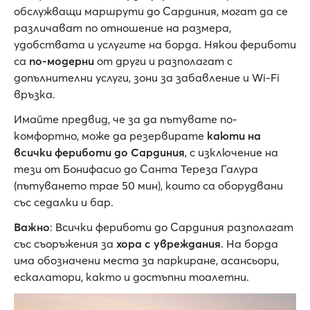
обслужващи маршрути до Сардиния, могат да се
различават по отношение на размера,
удобствата и услугите на борда. Някои фериботи
са
по-модерни
от други и разполагат с
допълнителни услуги, зони за забавление и Wi-Fi
връзка.
Имайте предвид, че за да пътувате по-
комфортно, може да резервирате
каюти на
всички фериботи до Сардиния
, с изключение на
тези от Бонифасио до Санта Тереза Галура
(пътуването трае 50 мин), които са оборудвани
със седалки и бар.
Важно
: Всички фериботи до Сардиния разполагат
със съоръжения за
хора с увреждания
. На борда
има обозначени места за паркиране, асансьори,
ескалатори, както и достъпни тоалетни.