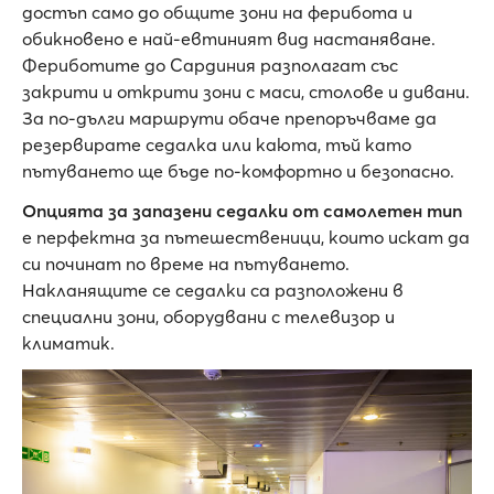
достъп само до общите зони на ферибота и
обикновено е най-евтиният вид настаняване.
Фериботите до Сардиния разполагат със
закрити и открити зони с маси, столове и дивани.
За по-дълги маршрути обаче препоръчваме да
резервирате седалка или каюта, тъй като
пътуването ще бъде по-комфортно и безопасно.
Опцията за запазени седалки от самолетен тип
е перфектна за пътешественици, които искат да
си починат по време на пътуването.
Накланящите се седалки са разположени в
специални зони, оборудвани с телевизор и
климатик.