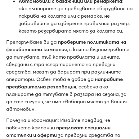
Автомобили с багажници или ремаркета
:
ако планирате да превозвате оборудване на
покрива на колата или с ремарке, не
забравяйте да изберете правилния размер,
когато резервирате място за колата си.
Препоръчваме ви да
проверите политиката на
фериботната компания
, с която възнамерявате
да пътувате, тъй като правилата и цените,
свързани с транспортирането на превозни
средства, могат да варират при различните
оператори. Освен това е добре да
направите
предварителна резервация
, особено ако
планирате да пътувате в разгара на сезона, за
да сте сигурни, че има свободно място за вашия
автомобил.
Полезна информация: Имайте предвид, че
повечето компании
предлагат специални
отстъпки и оферти
за превозни средства по