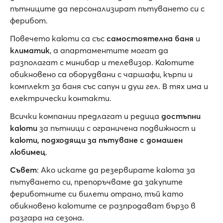
пътниците да персонализират пътуването си с
ферибот.
Повечето каюти са със
самостоятелна баня
и
климатик
, а апартаментите могат да
разполагат с минибар и телевизор. Каютите
обикновено са оборудвани с чаршафи, кърпи и
комплект за баня със сапун и душ гел. В тях има и
електрически контакти.
Всички компании предлагат и редица
достъпни
каюти
за пътници с ограничена подвижност и
каюти, подходящи за пътуване с домашен
любимец
.
Съвет
: Ако искате да резервирате каюта за
пътуването си, препоръчваме да закупите
фериботните си билети отрано, тъй като
обикновено каютите се разпродават бързо в
разгара на сезона.