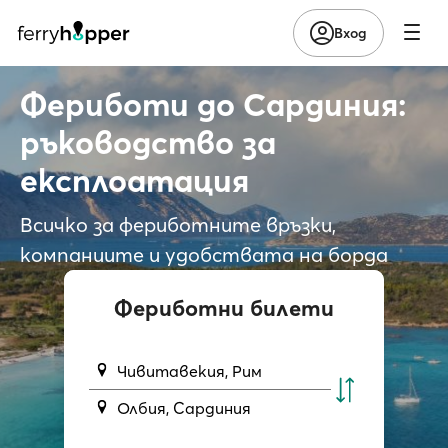
Вход
Фериботи до Сардиния:
ръководство за
експлоатация
Всичко за фериботните връзки,
компаниите и удобствата на борда
Фериботни билети
Чивитавекия, Рим
Олбия, Сардиния