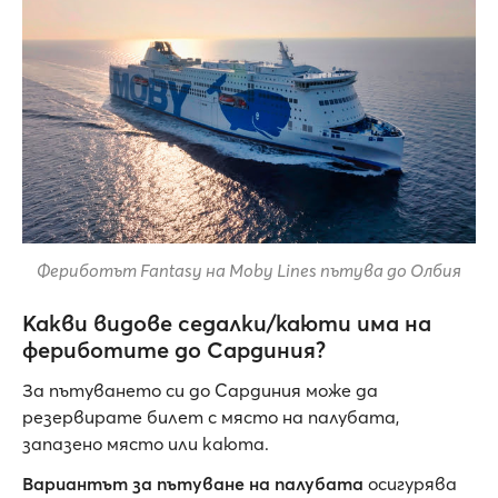
Фериботът Fantasy на Moby Lines пътува до Олбия
Какви видове седалки/каюти има на
фериботите до Сардиния?
За пътуването си до Сардиния може да
резервирате билет с място на палубата,
запазено място или каюта.
Вариантът за пътуване на палубата
осигурява