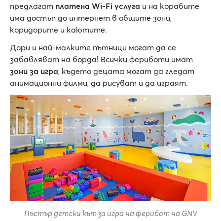
предлагат
платена Wi-Fi услуга
и на корабите
има достъп до интернет в общите зони,
коридорите и каютите.
Дори и най-малките пътници могат да се
забавляват на борда! Всички фериботи имат
зони за игра
, където децата могат да гледат
анимационни филми, да рисуват и да играят.
Пъстър детски кът за игра на ферибот на GNV