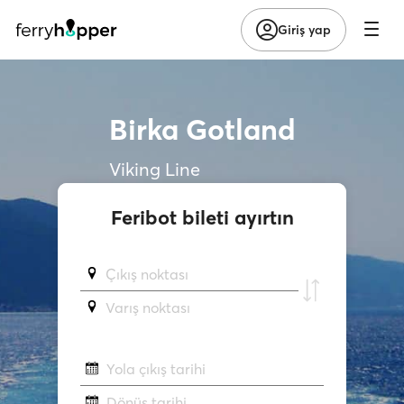
Giriş yap
Birka Gotland
Viking Line
Feribot bileti ayırtın
Çıkış noktası
Varış noktası
Yola çıkış tarihi
Dönüş tarihi