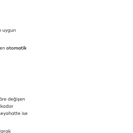
en uygun
rken
otomatik
göre değişen
a kadar
seyahatte ise
larak