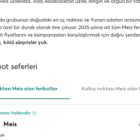
ika uzaklıkta. Ada, kalabalıktan uzak, dingin ve özgün bir tat
Ada grubunun doğudaki en uç noktası ve Yunan adaları arası
 özel bir durak olarak öne çıkıyor. 2025 yılına ait tüm Meis fe
ilet fiyatlarını ve kampanyaları karşılaştırmak için doğru yerde
k, kötü sürprizler yok.
ot seferleri
ktası Meis olan feribotlar
Kalkış noktası Meis olan 
otası hakkında
Meis
luk