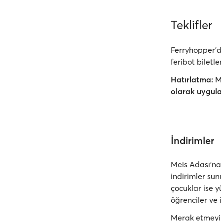
Teklifler
Ferryhopper'da
feribot biletle
Hatırlatma:
Me
olarak uygula
İndirimler
Meis Adası’na
indirimler sun
çocuklar ise 
öğrenciler ve 
Merak etmeyin