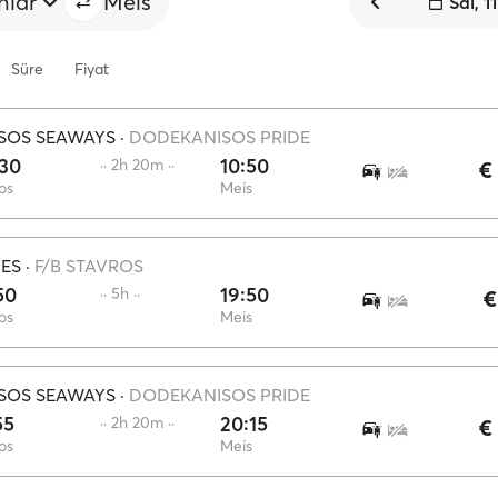
nlar
Meis
Sal, 1
Süre
Fiyat
SOS SEAWAYS
·
DODEKANISOS PRIDE
:30
10:50
·· 2h 20m ··
€
os
Meis
IES
·
F/B STAVROS
50
19:50
·· 5h ··
€
os
Meis
SOS SEAWAYS
·
DODEKANISOS PRIDE
55
20:15
·· 2h 20m ··
€
os
Meis