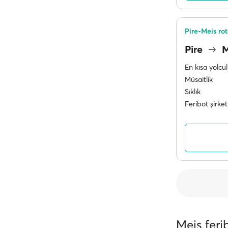
Pire-Meis ro
Pire
M
En kısa yolcu
Müsaitlik
Sıklık
Feribot şirket
Meis feri