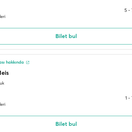
5 ‐
leri
Bilet bul
ası hakkında
eis
luk
1 ‐
leri
Bilet bul