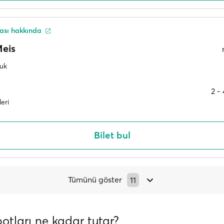
tası hakkında
eis
luk
2 ‐
leri
Bilet bul
Tümünü göster
11
botları ne kadar tutar?