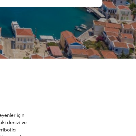
yenler için
aki denizi ve
eribotla