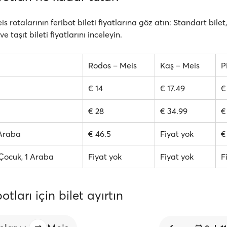
s rotalarının feribot bileti fiyatlarına göz atın: Standart bilet,
 taşıt bileti fiyatlarını inceleyin.
Rodos – Meis
Kaş – Meis
P
€ 14
€ 17.49
€
€ 28
€ 34.99
€
 Araba
€ 46.5
Fiyat yok
€
2 Çocuk, 1 Araba
Fiyat yok
Fiyat yok
F
otları için bilet ayırtın