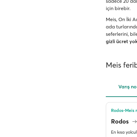
sadece 20 dak
için birebir.
Meis, On İki 
ada turlarında
seferlerini, b
gizli ücret yo
Meis ferib
Varış no
Rodos-Meis r
Rodos
En kısa yolcu