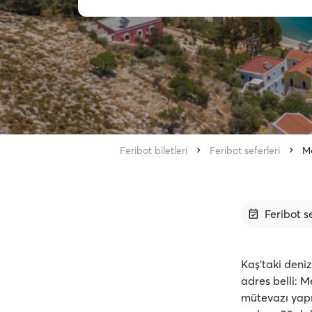
Feribot biletleri
Feribot seferleri
M
Feribot se
Kaş’taki deni
adres belli: Me
mütevazı yapıs