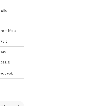
 aile
ire – Meis
 73.5
 145
 268.5
iyat yok