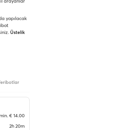
il arayanlar
nda yapılacak
ribot
siniz.
Üstelik
feribotlar
min.
€ 14.00
2h 20m