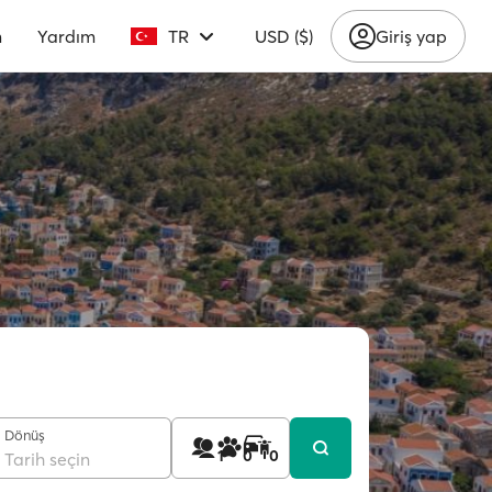
m
Yardım
TR
USD ($)
Giriş yap
Dönüş
1
0
0
Tarih seçin