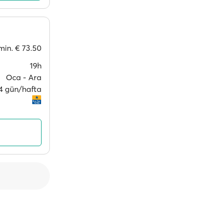
min.
€ 73.50
19h
Oca ‐ Ara
 4 gün/hafta