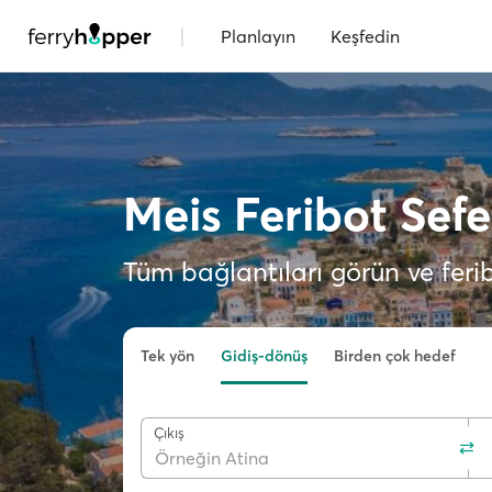
|
Planlayın
Keşfedin
Meis Feribot Sefe
Tüm bağlantıları görün ve ferib
Tek yön
Gidiş-dönüş
Birden çok hedef
Çıkış