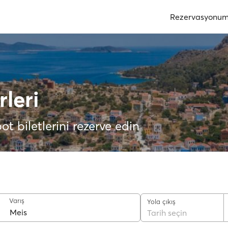
Rezervasyonu
rleri
ot biletlerini rezerve edin
Varış
Yola çıkış
Tarih seçin