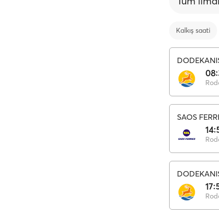
Tüm lima
Kalkış saati
DODEKANI
08
Rod
SAOS FERR
14:
Rod
DODEKANI
17:
Rod