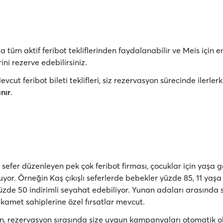
 tüm aktif feribot tekliflerinden faydalanabilir ve Meis için 
rini rezerve edebilirsiniz.
vcut feribot bileti teklifleri, siz rezervasyon sürecinde ilerle
nır
.
 sefer düzenleyen pek çok feribot firması, çocuklar için yaşa 
uyor. Örneğin Kaş çıkışlı seferlerde bebekler yüzde 85, 11 yaş
yüzde 50 indirimli seyahat edebiliyor. Yunan adaları arasında 
ikamet sahiplerine özel fırsatlar mevcut.
, rezervasyon sırasında size uygun kampanyaları otomatik o