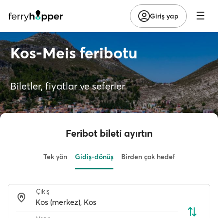
Giriş yap
Kos-Meis feribotu
Biletler, fiyatlar ve seferler
Feribot bileti ayırtın
Tek yön
Gidiş-dönüş
Birden çok hedef
Çıkış