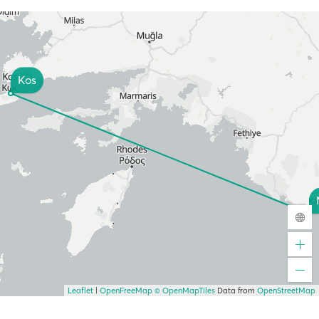
Kos
Leaflet
|
OpenFreeMap
© OpenMapTiles
Data from
OpenStreetMap