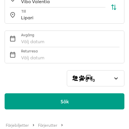
Till
Avgång
Välj datum
Returresa
Välj datum
1
0
0
Sök
Färjebiljetter
Färjerutter