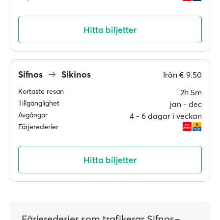
Hitta biljetter
Sifnos
Sikinos
från
€ 9.50
Kortaste resan
2h 5m
Tillgänglighet
jan ‐ dec
Avgångar
4 ‐ 6 dagar i veckan
Färjerederier
Hitta biljetter
Färjerederier som trafikerar Sifnos–