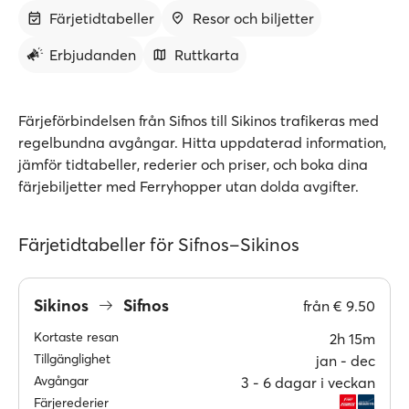
Färjetidtabeller
Resor och biljetter
Erbjudanden
Ruttkarta
Färjeförbindelsen från Sifnos till Sikinos trafikeras med
regelbundna avgångar. Hitta uppdaterad information,
jämför tidtabeller, rederier och priser, och boka dina
färjebiljetter med Ferryhopper utan dolda avgifter.
Färjetidtabeller för Sifnos–Sikinos
Sikinos
Sifnos
från
€ 9.50
Kortaste resan
2h 15m
Tillgänglighet
jan ‐ dec
Avgångar
3 ‐ 6 dagar i veckan
Färjerederier