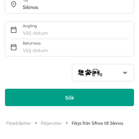
Till
Avgång
Välj datum
Returresa
Välj datum
1
0
0
Sök
Färjebiljetter
Färjerutter
Färja från Sifnos till Sikinos