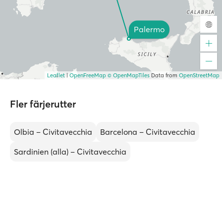
Palermo
Leaflet
|
OpenFreeMap
© OpenMapTiles
Data from
OpenStreetMap
Fler färjerutter
Olbia – Civitavecchia
Barcelona – Civitavecchia
Sardinien (alla) – Civitavecchia