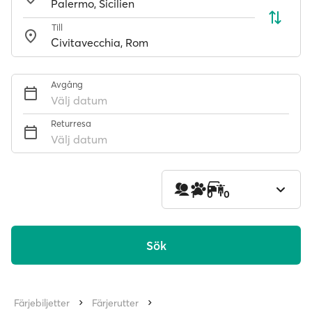
Till
Avgång
Välj datum
Returresa
Välj datum
1
0
0
Sök
Färjebiljetter
Färjerutter