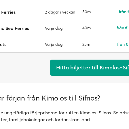
 Ferries
50m
från 
2 dagar i veckan
c Sea Ferries
40m
från €
Varje dag
ets
25m
från €
Varje dag
Hitta biljetter till Kimolos–Si
r färjan från Kimolos till Sifnos?
de ungefärliga färjepriserna för rutten Kimolos–Sifnos. Se prise
tter, familjebokningar och fordonstransport.