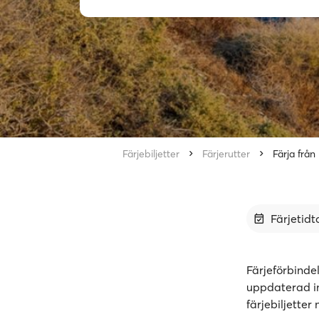
Färjebiljetter
Färjerutter
Färja från 
Färjetidt
Färjeförbinde
uppdaterad in
färjebiljette