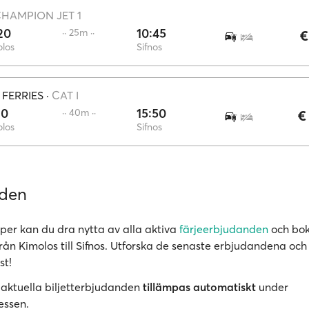
HAMPION JET 1
20
10:45
·· 25m ··
€
los
Sifnos
 FERRIES
·
CAT I
10
15:50
·· 40m ··
€
los
Sifnos
nden
er kan du dra nytta av alla aktiva
färjeerbjudanden
och bok
 från Kimolos till Sifnos. Utforska de senaste erbjudandena och
st!
 aktuella biljetterbjudanden
tillämpas automatiskt
under
essen.