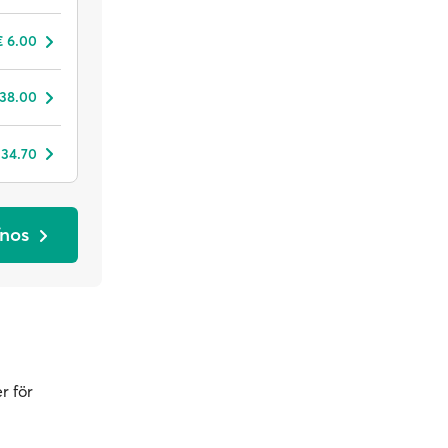
€ 6.00
 38.00
 34.70
fnos
r för