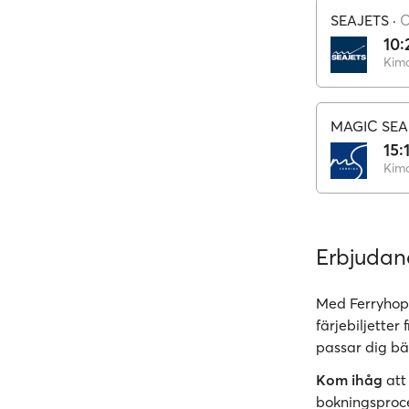
SEAJETS
·
C
10:
Kimo
MAGIC SEA
15:
Kimo
Erbjuda
Med Ferryhopp
färjebiljetter
passar dig bä
Kom ihåg
att
bokningsproc