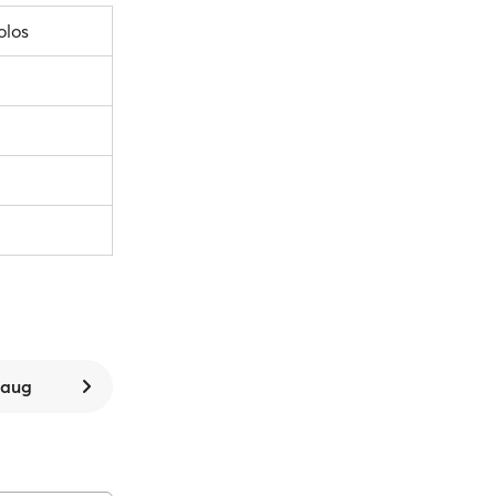
olos
8 aug