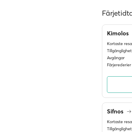
Färjetidt
Kimolos
Kortaste res
Tillgänglighet
Avgångar
Färjerederier
Sifnos
Kortaste res
Tillgänglighet