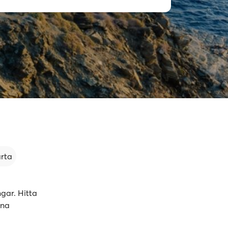
arta
gar. Hitta
ina