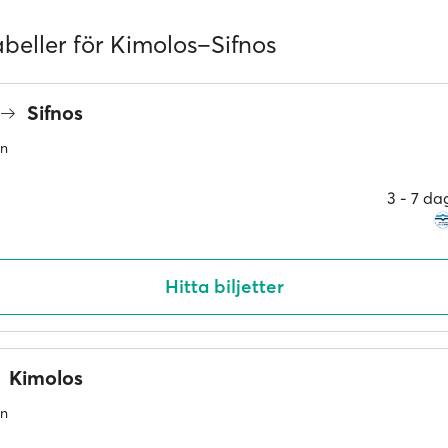
abeller för Kimolos–Sifnos
Sifnos
an
3 ‐ 7 da
Hitta biljetter
Kimolos
an