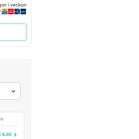
gar i veckan
is
€ 6.00