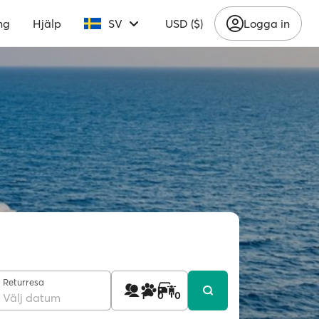
ng
Hjälp
SV
USD ($)
Logga in
Returresa
1
0
0
Välj datum