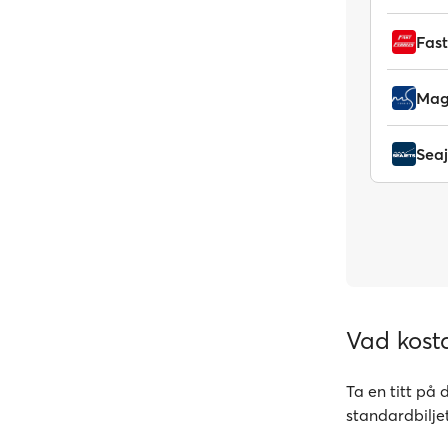
Fast
Magi
Seaj
Vad kosta
Ta en titt på 
standardbilje