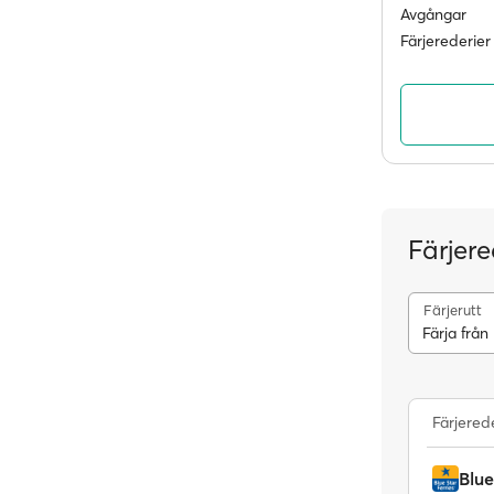
Avgångar
Färjerederier
Färjere
Färjerutt
Färja från 
Färjered
Blue