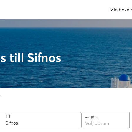
Min bokni
 till Sifnos
r
Till
Avgång
Välj datum