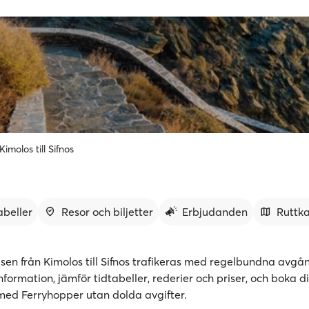
Kimolos till Sifnos
abeller
Resor och biljetter
Erbjudanden
Ruttk
lsen från Kimolos till Sifnos trafikeras med regelbundna avgån
formation, jämför tidtabeller, rederier och priser, och boka d
r med Ferryhopper utan dolda avgifter.