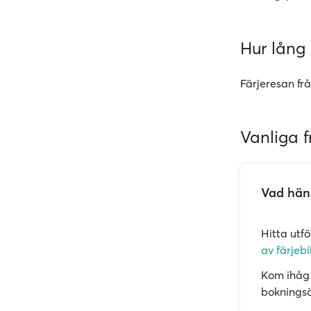
Hur lång 
Färjeresan frå
Vanliga f
Vad händ
Hitta utf
av färjebi
Kom ihåg 
bokningsän