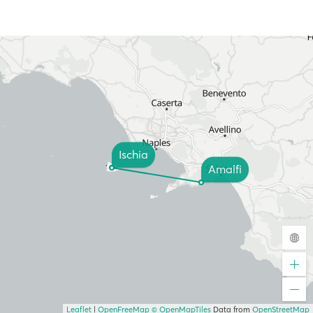
Ischia
Amalfi
Leaflet
|
OpenFreeMap
© OpenMapTiles
Data from
OpenStreetMap