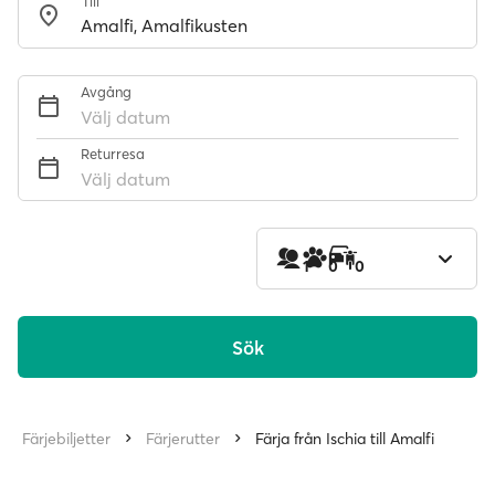
Till
Avgång
Välj datum
Returresa
Välj datum
1
0
0
Sök
Färjebiljetter
Färjerutter
Färja från Ischia till Amalfi