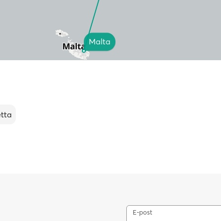
Malta
etta
E-post