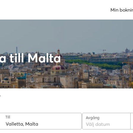
Min bokni
 till Malta
r
Till
Avgång
Välj datum