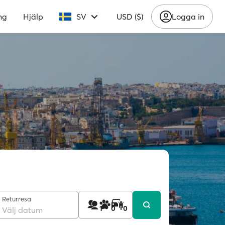
ng
Hjälp
SV
USD ($)
Logga in
Returresa
1
0
0
Välj datum