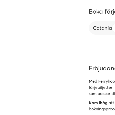
Boka färj
Catania
Erbjuda
Med Ferryhopp
färjebiljetter
som passar di
Kom ihåg
att
bokningsproc