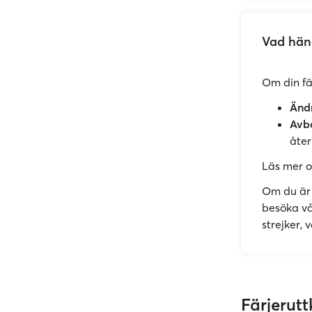
Vad händ
Om din fär
Ändr
Avbo
åter
Läs mer 
Om du är o
besöka v
strejker,
Färjerutt