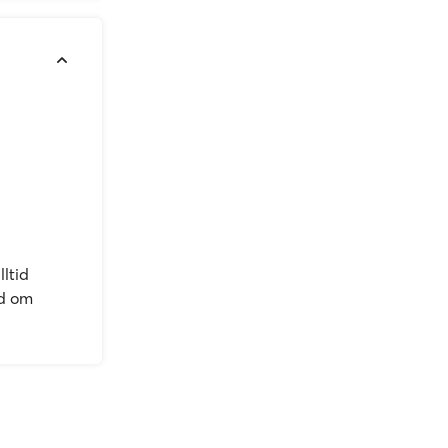
lltid
id om