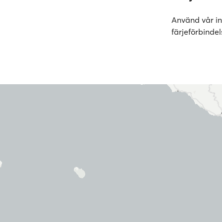
Använd vår i
färjeförbindel