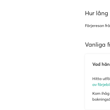
Hur lång 
Färjeresan frå
Vanliga f
Vad händ
Hitta utf
av färjebi
Kom ihåg 
bokningsän