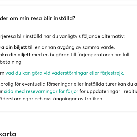
er om min resa blir inställd?
jeresa blir inställd har du vanligtvis följande alternativ:
a din biljett
till en annan avgång av samma värde.
ka din biljett
med en begäran till färjeoperatören om full
betalning.
om
vad du kan göra vid väderstörningar eller färjestrejk.
rolig för eventuella förseningar eller inställda turer kan du a
år
sida med resevarningar för färjor
för uppdateringar i realt
 väderstörningar och avstängningar av trafiken.
karta