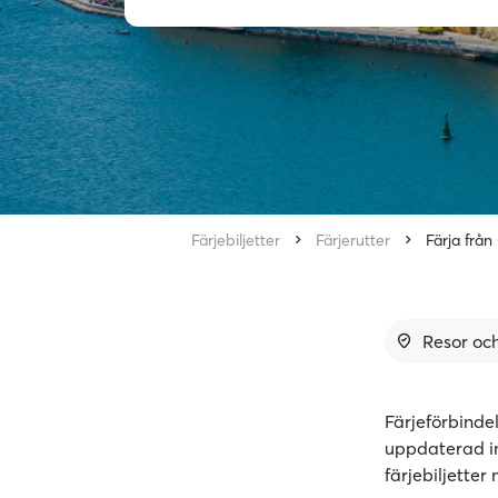
Färjebiljetter
Färjerutter
Färja från
Resor och
Färjeförbinde
uppdaterad in
färjebiljette