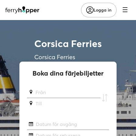
Logga in
Corsica Ferries
Corsica Ferries
Boka dina färjebiljetter
Från
Till
Datum för avgång
Datum för returresa