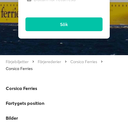
Sök
Färjebiljetter
Färjerederier
Corsica Ferries
Corsica Ferries
Corsica Ferries
Fartygets position
Bilder