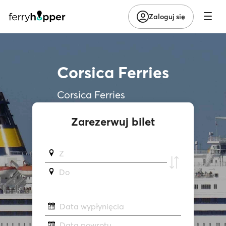
Zaloguj się
Corsica Ferries
Corsica Ferries
Zarezerwuj bilet
Z
Do
Data wypłynięcia
Data powrotu