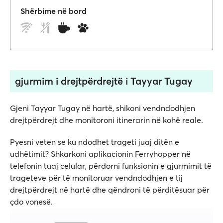
Shërbime në bord
gjurmim i drejtpërdrejtë i Tayyar Tugay
Gjeni Tayyar Tugay në hartë, shikoni vendndodhjen
drejtpërdrejt dhe monitoroni itinerarin në kohë reale.
Pyesni veten se ku ndodhet trageti juaj ditën e
udhëtimit? Shkarkoni aplikacionin Ferryhopper në
telefonin tuaj celular, përdorni funksionin e gjurmimit të
trageteve për të monitoruar vendndodhjen e tij
drejtpërdrejt në hartë dhe qëndroni të përditësuar për
çdo vonesë.