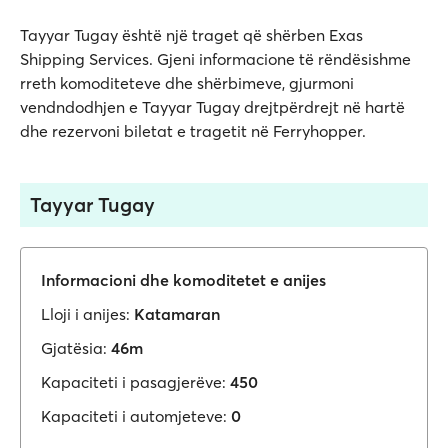
Tayyar Tugay është një traget që shërben Exas
Shipping Services. Gjeni informacione të rëndësishme
rreth komoditeteve dhe shërbimeve, gjurmoni
vendndodhjen e Tayyar Tugay drejtpërdrejt në hartë
dhe rezervoni biletat e tragetit në Ferryhopper.
Tayyar Tugay
Informacioni dhe komoditetet e anijes
Lloji i anijes:
Katamaran
Gjatësia:
46m
Kapaciteti i pasagjerëve:
450
Kapaciteti i automjeteve:
0