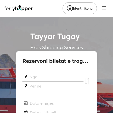
Identifikohu
Tayyar Tugay
Exas Shipping Services
Rezervoni biletat e tragetit
Nga
Për në
Data e nisjes
Data e kthimit