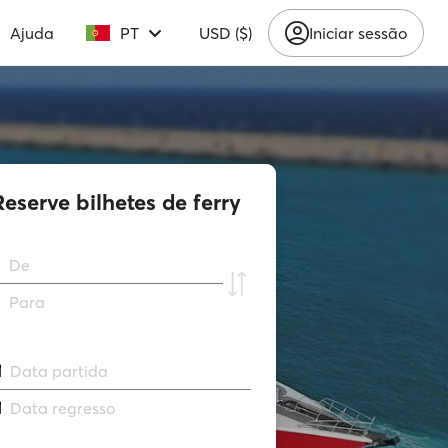
Ajuda
PT
USD ($)
Iniciar sessão
Reserve bilhetes de ferry
De
Para
Data partida
Data regresso