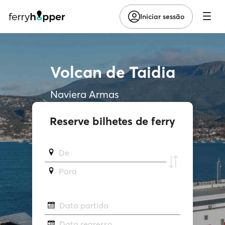
Iniciar sessão
Volcan de Taidia
Naviera Armas
Reserve bilhetes de ferry
De
Para
Data partida
Data regresso