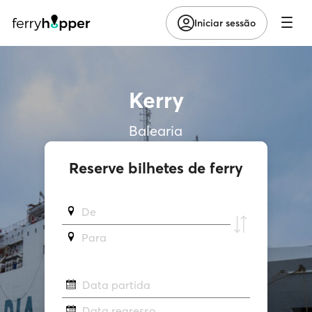
Iniciar sessão
Kerry
Balearia
Reserve bilhetes de ferry
De
Para
Data partida
Data regresso