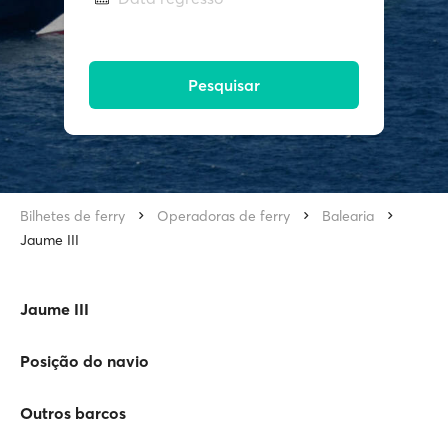
Pesquisar
Bilhetes de ferry
Operadoras de ferry
Balearia
Jaume III
Jaume III
Posição do navio
Outros barcos