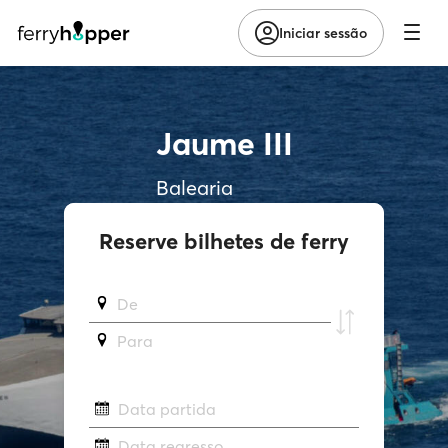
Iniciar sessão
Jaume III
Balearia
Reserve bilhetes de ferry
De
Para
Data partida
Data regresso