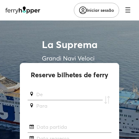
Iniciar sessão
La Suprema
Grandi Navi Veloci
Reserve bilhetes de ferry
De
Para
Data partida
Data regresso