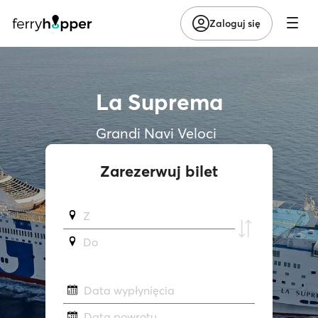
Zaloguj się
La Suprema
Grandi Navi Veloci
Zarezerwuj bilet
Z
Do
Data wypłynięcia
Data powrotu