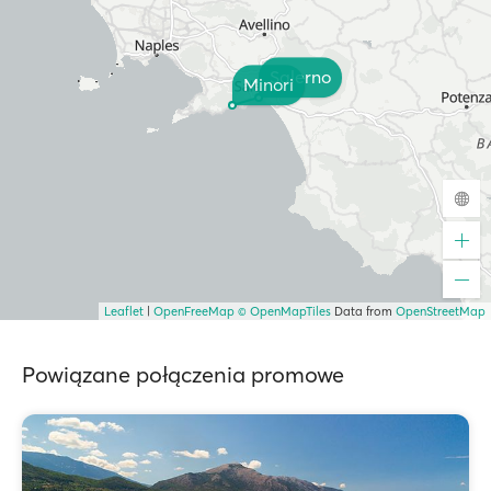
Salerno
Minori
Leaflet
|
OpenFreeMap
© OpenMapTiles
Data from
OpenStreetMap
Powiązane połączenia promowe